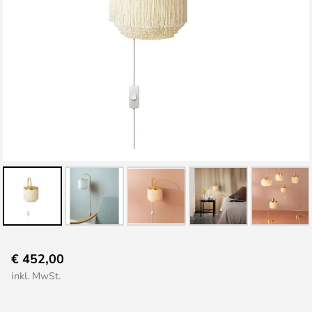
Zum
€ 452,00
Anfang
inkl. MwSt.
der
Bildgalerie