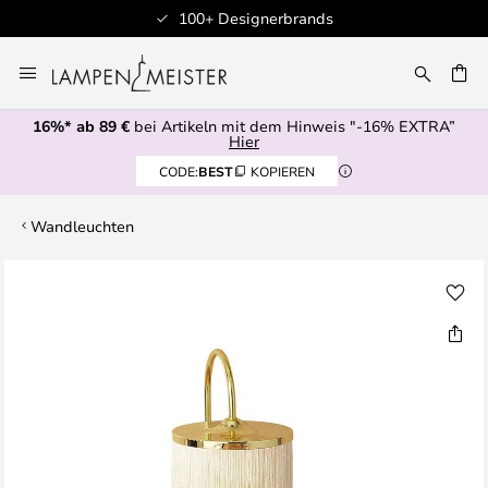
100+ Designerbrands
Zum
Inhalt
E
springen
16%* ab 89 €
bei Artikeln mit dem Hinweis "-16% EXTRA”
Hier
CODE:
BEST
KOPIEREN
Wandleuchten
Zum
Ende
der
Bildgalerie
springen