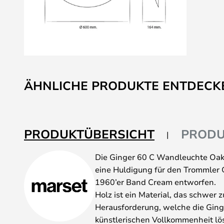
Zum
Anfang
ÄHNLICHE PRODUKTE ENTDECK
der
Bildgalerie
springen
PRODUKTÜBERSICHT
PRODU
Die Ginger 60 C Wandleuchte Oak-
eine Huldigung für den Trommler G
1960’er Band Cream entworfen.
Holz ist ein Material, das schwer zu
Herausforderung, welche die Ginge
künstlerischen Vollkommenheit lös