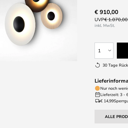
€ 910,00
UVP
€ 1.070,00
inkl. MwSt.
1
30 Tage Rüc
Lieferinform
Nur noch wenig
Lieferzeit: 3 -
€ 14,99
Sperrgu
ALLE PRO