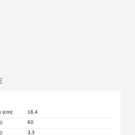
E
 (cm):
16,4
):
60
):
3,3