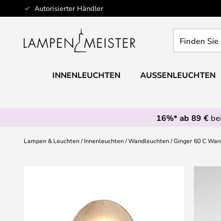
Zum
Autorisierter Händler
Inhalt
springen
Finden
Sie
Ihre
Leuchte...
INNENLEUCHTEN
AUSSENLEUCHTEN
16%* ab 89 €
bei
Lampen & Leuchten
Innenleuchten
Wandleuchten
Ginger 60 C Wan
Zum
Ende
der
Bildgalerie