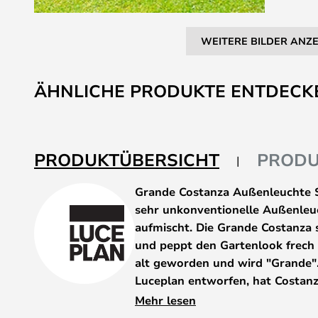
WEITERE BILDER ANZ
Zum
Anfang
ÄHNLICHE PRODUKTE ENTDECK
der
Bildgalerie
springen
PRODUKTÜBERSICHT
PRODU
Grande Costanza Außenleuchte S
sehr unkonventionelle Außenleuc
aufmischt. Die Grande Costanza 
und peppt den Gartenlook frech a
alt geworden und wird "Grande".
Luceplan entworfen, hat Costanz
Epochen überdauert, ohne sich z
Mehr lesen
immer noch elegant und zeitlos.