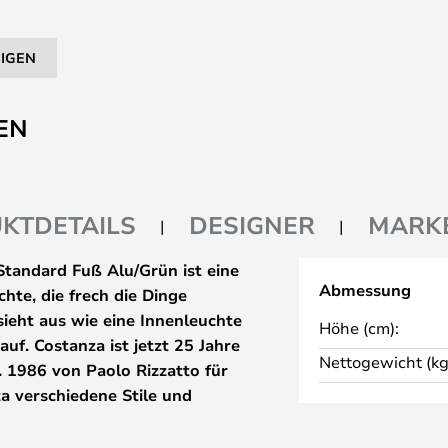
EIGEN
EN
KTDETAILS
DESIGNER
MARK
tandard Fuß Alu/Grün ist eine
Abmessung
hte, die frech die Dinge
sieht aus wie eine Innenleuchte
Höhe (cm):
uf. Costanza ist jetzt 25 Jahre
Nettogewicht (kg
 1986 von Paolo Rizzatto für
a verschiedene Stile und
u verändern. Costanza ist