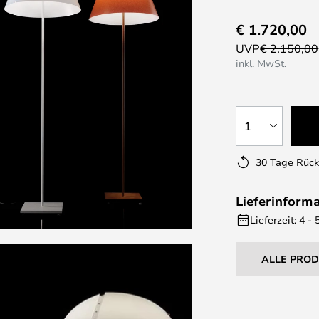
€ 1.720,00
UVP
€ 2.150,00
inkl. MwSt.
1
30 Tage Rüc
Lieferinform
Lieferzeit: 4 
ALLE PRO