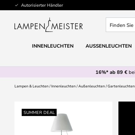
Zum
Autorisierter Händler
Inhalt
springen
Finden
Sie
Ihre
Leuchte...
INNENLEUCHTEN
AUSSENLEUCHTEN
16%* ab 89 €
bei
Lampen & Leuchten
Innenleuchten
Außenleuchten
Gartenleuchten
Zum
Ende
SUMMER DEAL
der
Bildgalerie