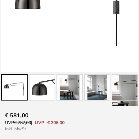
Zum
€ 581,00
Anfang
UVP -€ 206,00
UVP
€ 787,00
der
inkl. MwSt.
Bildgalerie