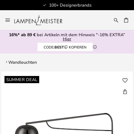
100+ Designerbrands
Zum
Inhalt
E
springen
16%* ab 89 €
bei Artikeln mit dem Hinweis "-16% EXTRA”
Hier
CODE:
BEST
KOPIEREN
Wandleuchten
Zum
SUMMER DEAL
Ende
der
Bildgalerie
springen