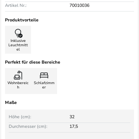
Artikel Nr.:
70010036
Produktvorteile
Inklusive
Leuchtmitt
el
Perfekt für diese Bereiche
Wohnbereic
Schlafzimm
h
er
Maße
Höhe (cm):
32
Durchmesser (cm):
17,5