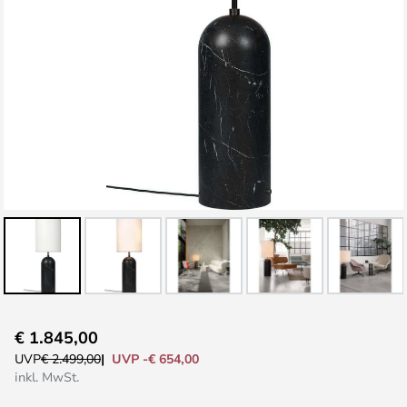
Zum
€ 1.845,00
Anfang
UVP -€ 654,00
UVP
€ 2.499,00
der
inkl. MwSt.
Bildgalerie