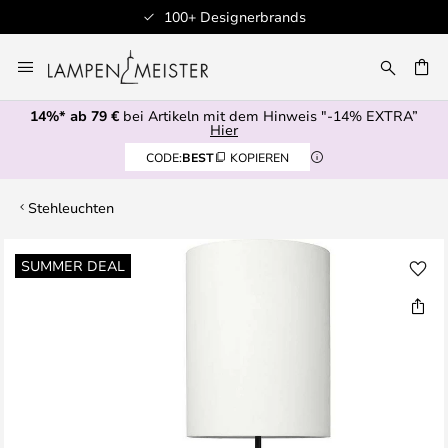
100+ Designerbrands
Zum
Inhalt
E
springen
14%* ab 79 €
bei Artikeln mit dem Hinweis "-14% EXTRA”
Hier
CODE:
BEST
KOPIEREN
Stehleuchten
Zum
SUMMER DEAL
Ende
der
Bildgalerie
springen