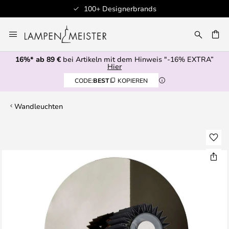
100+ Designerbrands
Zum
Inhalt
E
springen
16%* ab 89 €
bei Artikeln mit dem Hinweis "-16% EXTRA”
Hier
CODE:
BEST
KOPIEREN
Wandleuchten
Zum
Ende
der
Bildgalerie
springen