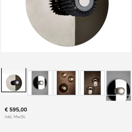
Zum
€ 595,00
Anfang
inkl. MwSt.
der
Bildgalerie