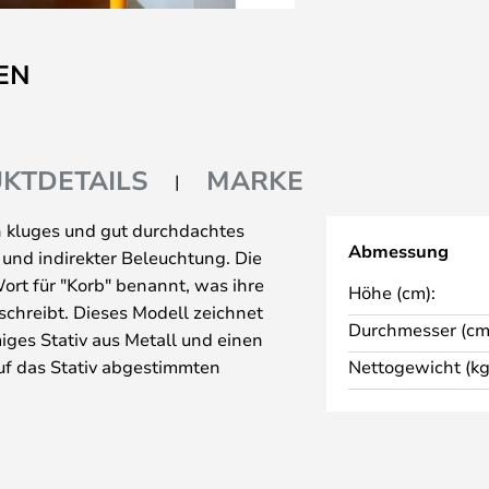
EN
KTDETAILS
MARKE
n kluges und gut durchdachtes
Abmessung
und indirekter Beleuchtung. Die
ort für "Korb" benannt, was ihre
Höhe (cm):
chreibt. Dieses Modell zeichnet
Durchmesser (cm
miges Stativ aus Metall und einen
uf das Stativ abgestimmten
Nettogewicht (kg
schließt. Der Schirm ist unten
 in einem kombinierten Up- und
asst für eine Standard-E27-
enen Ausführungen erhältlich ist.