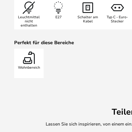
Die charakteristische Form des Sc
durch das weiche, diffuse Licht 
Leuchtmittel
E27
Schalter am
Typ C - Euro-
schafft, die alle Leuchten der Kori
nicht
Kabel
Stecker
enthalten
Stockholmer Designstudio TAF Stu
es als Pendelleuchte, Stehleuchte
verschiedenen Varianten, erhältli
Perfekt für diese Bereiche
Wohnbereich
Teil
Lassen Sie sich inspirieren, von einem e