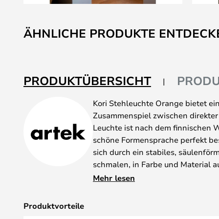
Zum
Anfang
ÄHNLICHE PRODUKTE ENTDECK
der
Bildgalerie
springen
PRODUKTÜBERSICHT
PRODU
Kori Stehleuchte Orange bietet ei
Zusammenspiel zwischen direkter 
Leuchte ist nach dem finnischen W
schöne Formensprache perfekt bes
sich durch ein stabiles, säulenför
schmalen, in Farbe und Material a
Schirm aus, der die Lichtquelle um
Mehr lesen
und oben offen, so dass das Licht
Downlight austritt. Die Fassung p
Produktvorteile
Glühbirne, die in vielen verschied