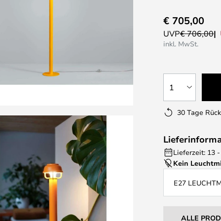
€ 705,00
UVP
€ 706,00
inkl. MwSt.
1
30 Tage Rüc
Lieferinform
Lieferzeit: 13
Kein Leuchtmi
E27 LEUCHT
ALLE PRO