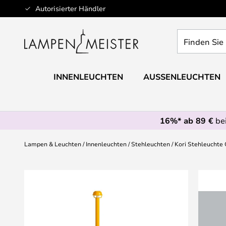
Zum
Autorisierter Händler
Inhalt
springen
Finden
Sie
Ihre
Leuchte...
INNENLEUCHTEN
AUSSENLEUCHTEN
16%* ab 89 €
bei
Lampen & Leuchten
Innenleuchten
Stehleuchten
Kori Stehleuchte 
Zum
Ende
der
Bildgalerie