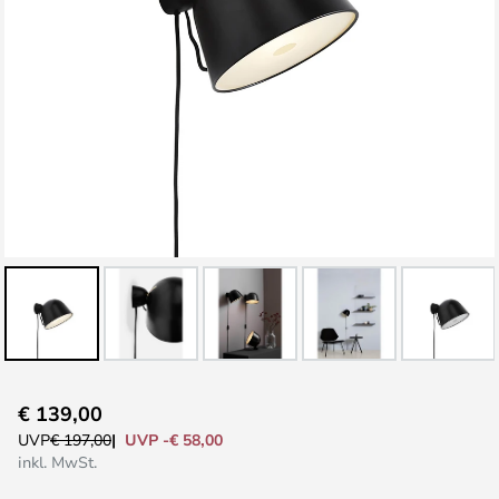
Zum
€ 139,00
Anfang
UVP -€ 58,00
UVP
€ 197,00
der
inkl. MwSt.
Bildgalerie