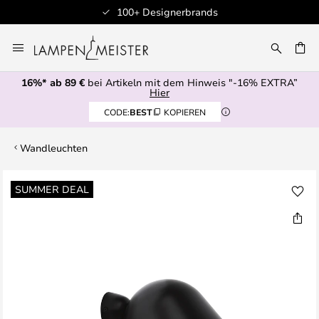
100+ Designerbrands
Zum
Inhalt
E
springen
16%* ab 89 €
bei Artikeln mit dem Hinweis "-16% EXTRA”
Hier
CODE:
BEST
KOPIEREN
Wandleuchten
Zum
SUMMER DEAL
Ende
der
Bildgalerie
springen