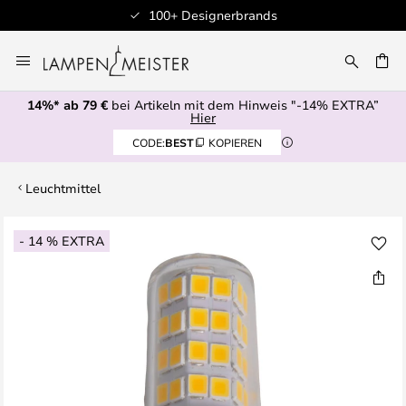
100+ Designerbrands
Zum
Inhalt
E
springen
14%* ab 79 €
bei Artikeln mit dem Hinweis "-14% EXTRA”
Hier
CODE:
BEST
KOPIEREN
Leuchtmittel
Zum
- 14 % EXTRA
Ende
der
Bildgalerie
springen