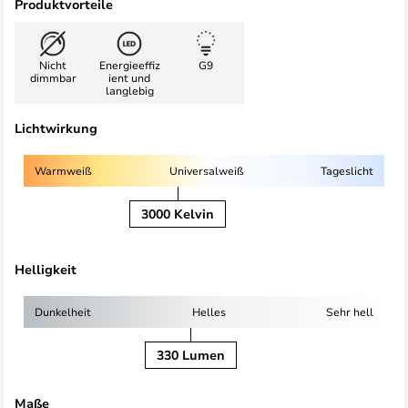
Produktvorteile
Nicht
Energieeffiz
G9
dimmbar
ient und
langlebig
Lichtwirkung
Warmweiß
Universalweiß
Tageslicht
3000 Kelvin
Helligkeit
Dunkelheit
Helles
Sehr hell
330 Lumen
Maße