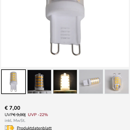
Zum
€ 7,00
Anfang
UVP -22%
UVP
€ 9,00
der
inkl. MwSt.
Bildgalerie
Produktdatenblatt