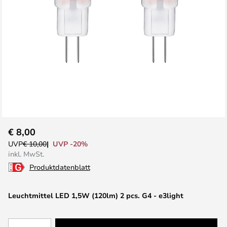
Zum
€ 8,00
Anfang
UVP -20%
UVP
€ 10,00
der
inkl. MwSt.
Bildgalerie
Produktdatenblatt
springen
Leuchtmittel LED 1,5W (120lm) 2 pcs. G4 - e3light