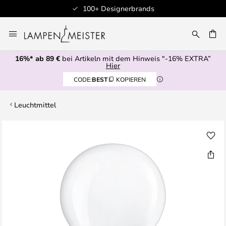
100+ Designerbrands
Zum
Inhalt
E
springen
16%* ab 89 €
bei Artikeln mit dem Hinweis "-16% EXTRA”
Hier
CODE:
BEST
KOPIEREN
Leuchtmittel
Zum
Ende
der
Bildgalerie
springen