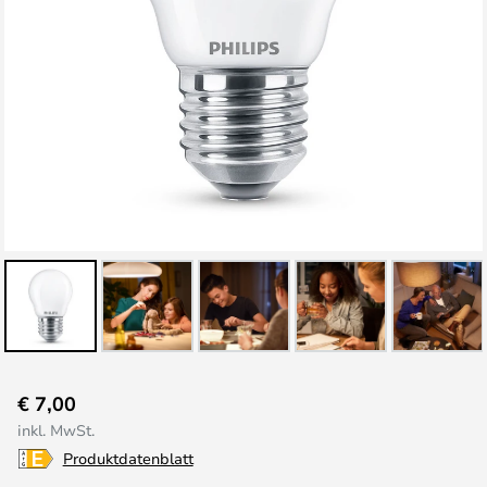
Zum
€ 7,00
Anfang
inkl. MwSt.
der
Produktdatenblatt
Bildgalerie