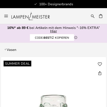
100+ Designerbrands
Zum
Inhalt
E
springen
16%* ab 89 €
bei Artikeln mit dem Hinweis "-16% EXTRA”
Hier
CODE:
BEST
KOPIEREN
Vasen
Zum
SUMMER DEAL
Ende
der
Bildgalerie
springen