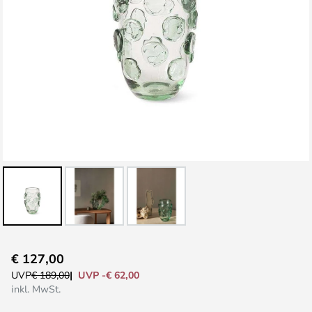
Zum
€ 127,00
Anfang
UVP -€ 62,00
UVP
€ 189,00
der
inkl. MwSt.
Bildgalerie