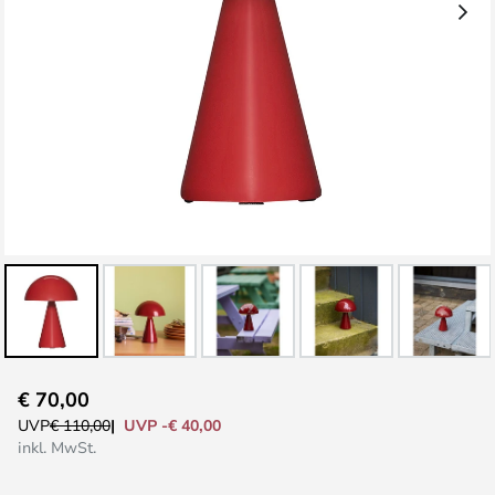
Zum
€ 70,00
Anfang
UVP -€ 40,00
UVP
€ 110,00
der
inkl. MwSt.
Bildgalerie
springen