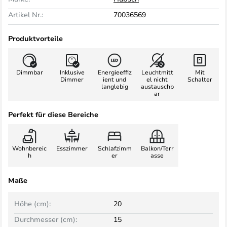
Artikel Nr.:
70036569
Produktvorteile
Dimmbar
Inklusive
Energieeffiz
Leuchtmitt
Mit
Dimmer
ient und
el nicht
Schalter
langlebig
austauschb
ar
Perfekt für diese Bereiche
Wohnbereic
Esszimmer
Schlafzimm
Balkon/Terr
h
er
asse
Maße
Höhe (cm):
20
Durchmesser (cm):
15