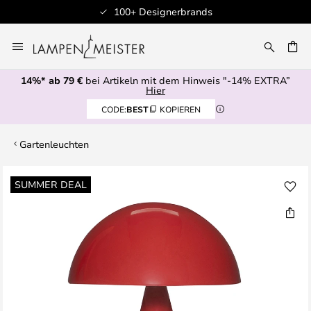
100+ Designerbrands
Zum
Inhalt
E
springen
14%* ab 79 €
bei Artikeln mit dem Hinweis "-14% EXTRA”
Hier
CODE:
BEST
KOPIEREN
Gartenleuchten
Zum
SUMMER DEAL
Ende
der
Bildgalerie
springen