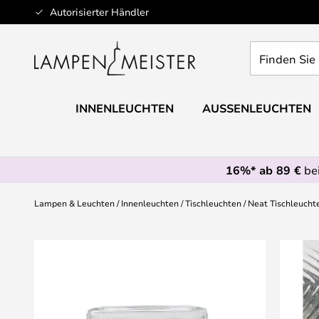
Zum
Autorisierter Händler
Inhalt
springen
Finden
Sie
Ihre
Leuchte...
INNENLEUCHTEN
AUSSENLEUCHTEN
16%* ab 89 €
bei
Lampen & Leuchten
Innenleuchten
Tischleuchten
Neat Tischleucht
Zum
Ende
der
Bildgalerie