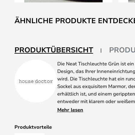
Zum
Anfang
ÄHNLICHE PRODUKTE ENTDECK
der
Bildgalerie
springen
PRODUKTÜBERSICHT
PRODU
Die Neat Tischleuchte Grün ist ein
Design, das Ihrer Inneneinrichtun
wird. Die Tischleuchte hat ein ru
Sockel aus exquisitem Marmor, der
erhältlich ist, und einem gerippt
entweder mit klarem oder weißem G
Sie genau die Lampe bekommen, d
Mehr lesen
Einrichtungsstil passt. Die Komb
dem Glasschirm schafft einen stilv
Produktvorteile
der die Leuchte sehr ästhetisch ma