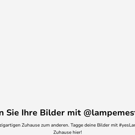
ichtquelle als auch ein
neinrichtung erhalten. Neat kann
atziert werden, zum Beispiel auf
rbank oder auf dem Regal, wo sie
 verbreitet, das eine gemütliche
t. Dekorieren Sie Ihr Zuhause
rnen Design, das von Ihren
ird..
en Sie Ihre Bilder mit @lampemes
inzigartigen Zuhause zum anderen. Tagge deine Bilder mit #yesLa
Zuhause hier!