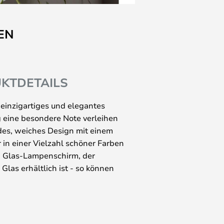
EN
KTDETAILS
 einzigartiges und elegantes
g eine besondere Note verleihen
ndes, weiches Design mit einem
 in einer Vielzahl schöner Farben
en Glas-Lampenschirm, der
las erhältlich ist - so können
ie am besten zu Ihrem
ination aus dem Marmorsockel und
ollen und einzigartigen Kontrast,
cht, so dass Sie mit dieser