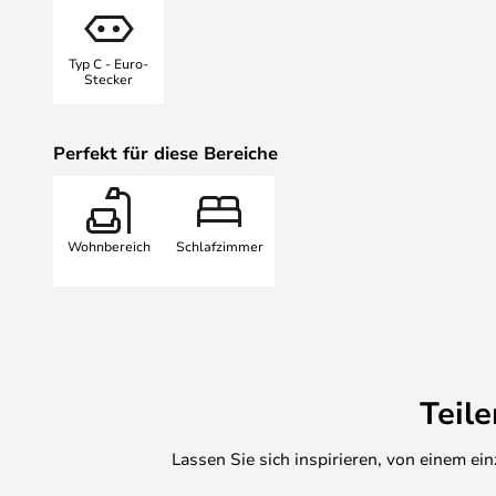
Leuchte sowohl eine funktionelle L
dekoratives Element für Ihre Inne
Typ C - Euro-
an vielen Orten in der Wohnung pl
Stecker
dem Beistelltisch, auf der Fenste
ein weiches und angenehmes Licht
Perfekt für diese Bereiche
und behagliche Atmosphäre schaff
mit diesem skulpturalen und mode
Gästen mit Sicherheit bewundert w
Wohnbereich
Schlafzimmer
Teil
Lassen Sie sich inspirieren, von einem e