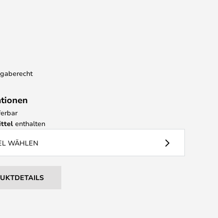
kgaberecht
ationen
ferbar
ttel
enthalten
EL WÄHLEN
DUKTDETAILS