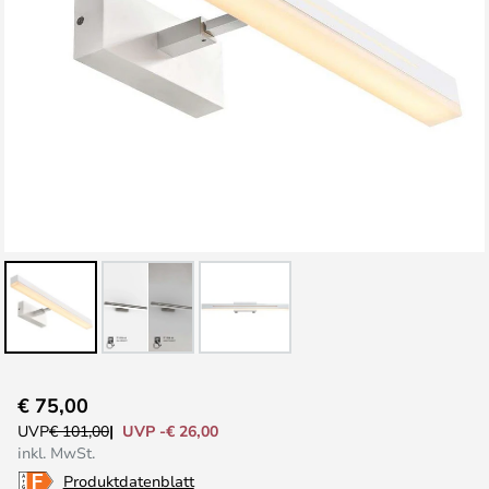
Zum
€ 75,00
Anfang
UVP -€ 26,00
UVP
€ 101,00
der
inkl. MwSt.
Bildgalerie
Produktdatenblatt