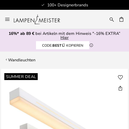
100+ Designerbrands
Zum
Inhalt
E
springen
16%* ab 89 €
bei Artikeln mit dem Hinweis "-16% EXTRA”
Hier
CODE:
BEST
KOPIEREN
Wandleuchten
Zum
SUMMER DEAL
Ende
der
Bildgalerie
springen