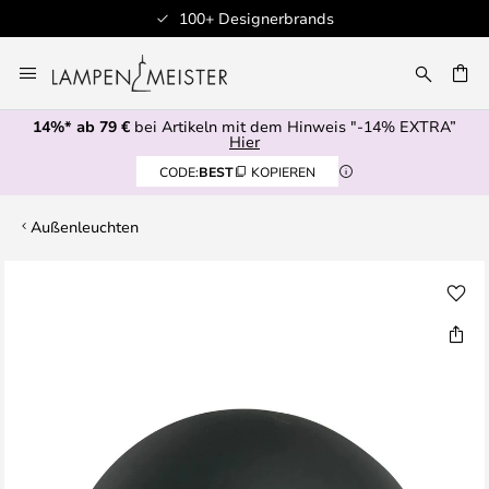
100+ Designerbrands
Zum
Inhalt
E
springen
14%* ab 79 €
bei Artikeln mit dem Hinweis "-14% EXTRA”
Hier
CODE:
BEST
KOPIEREN
Außenleuchten
Zum
Ende
der
Bildgalerie
springen