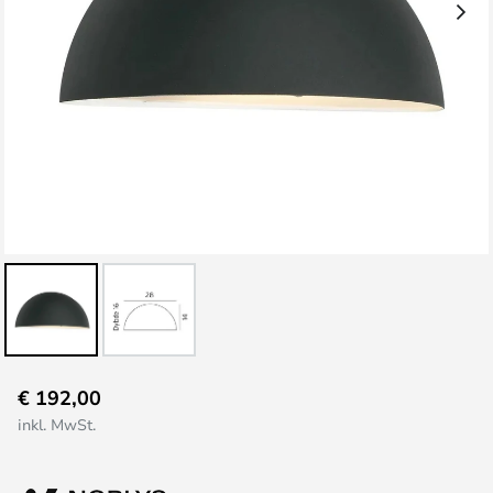
Zum
€ 192,00
Anfang
inkl. MwSt.
der
Bildgalerie
springen