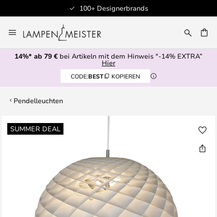
100+ Designerbrands
Zum
Inhalt
E
springen
14%* ab 79 €
bei Artikeln mit dem Hinweis "-14% EXTRA”
Hier
CODE:
BEST
KOPIEREN
Pendelleuchten
Zum
SUMMER DEAL
Ende
der
Bildgalerie
springen