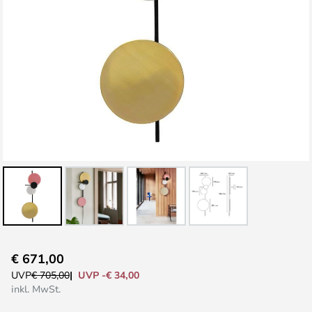
Zum
€ 671,00
Anfang
UVP -€ 34,00
UVP
€ 705,00
der
inkl. MwSt.
Bildgalerie