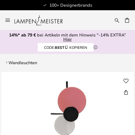
100+ Designerbrands
Zum
Inhalt
E
springen
14%* ab 79 €
bei Artikeln mit dem Hinweis "-14% EXTRA”
Hier
CODE:
BEST
KOPIEREN
Wandleuchten
Zum
Ende
der
Bildgalerie
springen