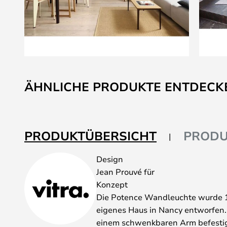
Zum
Anfang
ÄHNLICHE PRODUKTE ENTDECK
der
Bildgalerie
springen
PRODUKTÜBERSICHT
PRODU
Design
Jean Prouvé für
Konzept
Die Potence Wandleuchte wurde 1
eigenes Haus in Nancy entworfen. D
einem schwenkbaren Arm befestig