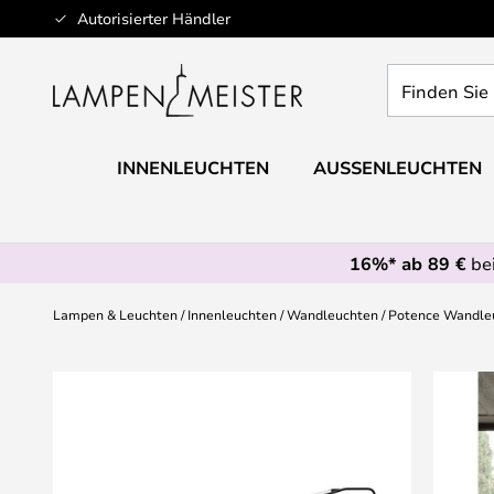
Zum
Autorisierter Händler
Inhalt
springen
Finden
Sie
Ihre
Leuchte...
INNENLEUCHTEN
AUSSENLEUCHTEN
16%* ab 89 €
bei
Lampen & Leuchten
Innenleuchten
Wandleuchten
Potence Wandleu
Zum
Ende
der
Bildgalerie