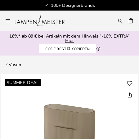
100+ Designerbrands
Zum
Inhalt
E
springen
16%* ab 89 €
bei Artikeln mit dem Hinweis "-16% EXTRA”
Hier
CODE:
BEST
KOPIEREN
Vasen
Zum
SUMMER DEAL
Ende
der
Bildgalerie
springen