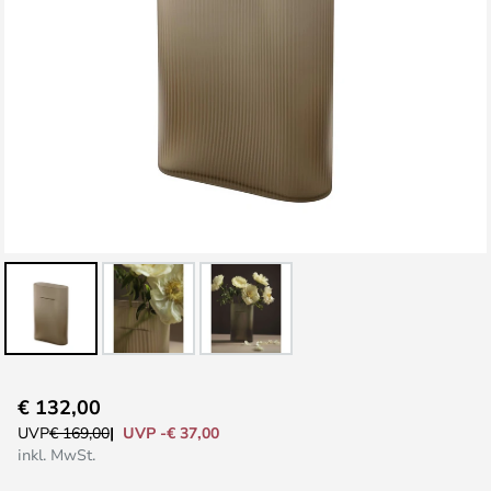
Zum
€ 132,00
Anfang
UVP -€ 37,00
UVP
€ 169,00
der
inkl. MwSt.
Bildgalerie