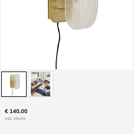
Zum
€ 140,00
Anfang
inkl. MwSt.
der
Bildgalerie