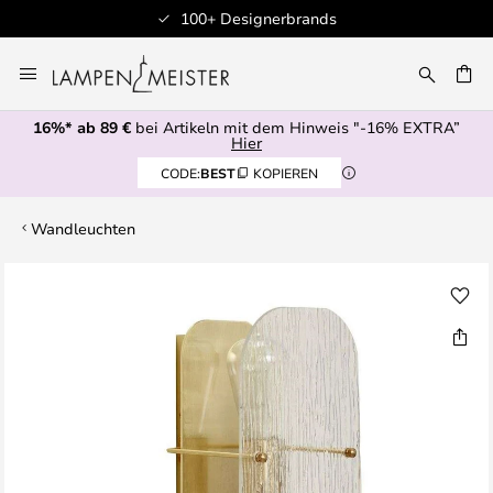
100+ Designerbrands
Zum
Inhalt
E
springen
16%* ab 89 €
bei Artikeln mit dem Hinweis "-16% EXTRA”
Hier
CODE:
BEST
KOPIEREN
Wandleuchten
Zum
Ende
der
Bildgalerie
springen