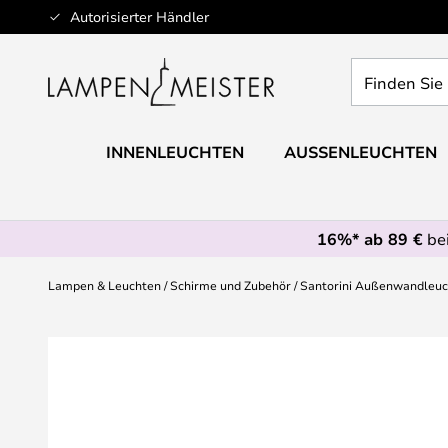
Zum
Autorisierter Händler
Inhalt
springen
Finden
Sie
Ihre
Leuchte...
INNENLEUCHTEN
AUSSENLEUCHTEN
16%* ab 89 €
bei
Lampen & Leuchten
Schirme und Zubehör
Santorini Außenwandleuc
Zum
Ende
der
Bildgalerie