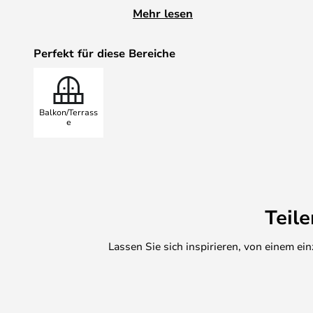
Lampe in drei Farben und es ist 
Mehr lesen
Zubehör für die Lampe auszusuche
Wandbeschläge oder Baldachine i
Perfekt für diese Bereiche
Kontaktieren Sie unseren Kundend
zu erhalten.
Die Lampe ist eine IP65 und für 
Balkon/Terrass
e
Teil
Lassen Sie sich inspirieren, von einem e