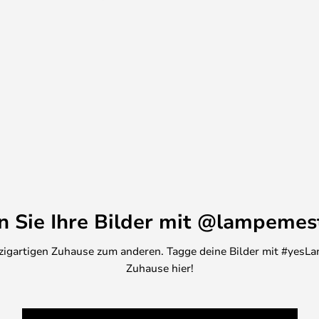
deswegen möglich jede Menge
n – beispielsweise
n mehreren Farben.
ienst, um weitere Informationen
Außengebrauch zugelassen.
en Sie Ihre Bilder mit @lampemes
inzigartigen Zuhause zum anderen. Tagge deine Bilder mit #yesLa
Zuhause hier!