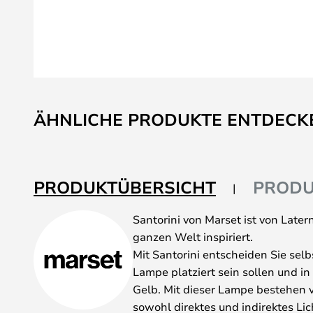
Zum
Anfang
ÄHNLICHE PRODUKTE ENTDECK
der
Bildgalerie
springen
PRODUKTÜBERSICHT
PRODU
Santorini von Marset ist von Later
ganzen Welt inspiriert.
Mit Santorini entscheiden Sie selb
Lampe platziert sein sollen und i
Gelb. Mit dieser Lampe bestehen 
sowohl direktes und indirektes Lic