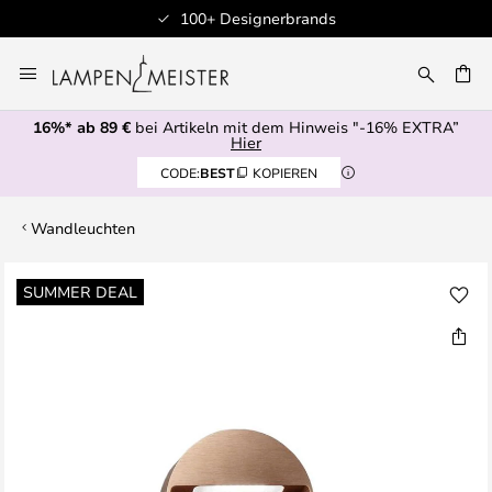
100+ Designerbrands
Zum
Inhalt
E
springen
16%* ab 89 €
bei Artikeln mit dem Hinweis "-16% EXTRA”
Hier
CODE:
BEST
KOPIEREN
Wandleuchten
Zum
SUMMER DEAL
Ende
der
Bildgalerie
springen