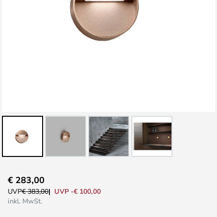
Zum
€ 283,00
Anfang
UVP -€ 100,00
UVP
€ 383,00
der
inkl. MwSt.
Bildgalerie