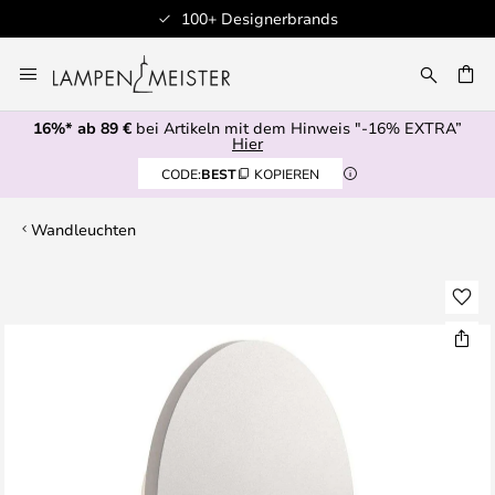
100+ Designerbrands
Zum
Inhalt
E
springen
16%* ab 89 €
bei Artikeln mit dem Hinweis "-16% EXTRA”
Hier
CODE:
BEST
KOPIEREN
Wandleuchten
Zum
Ende
der
Bildgalerie
springen