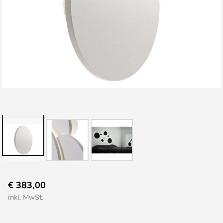
Zum
€ 383,00
Anfang
inkl. MwSt.
der
Bildgalerie