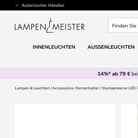
Zum
Autorisierter Händler
Inhalt
springen
Finden
Sie
Ihre
Leuchte...
INNENLEUCHTEN
AUSSENLEUCHTEN
14%* ab 79 €
bei
Lampen & Leuchten
Accessoires
Kerzenhalter
Stumpenkerze LED 7,
Zum
Ende
der
Bildgalerie