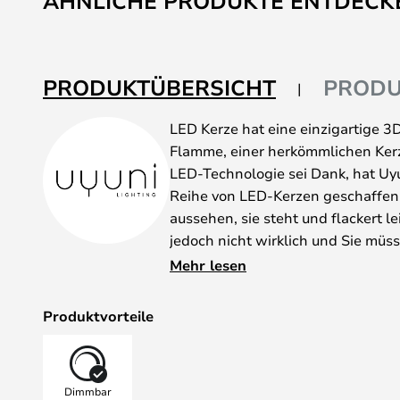
ÄHNLICHE PRODUKTE ENTDECK
PRODUKTÜBERSICHT
PRODU
LED Kerze hat eine einzigartige 3
Flamme, einer herkömmlichen Kerz
LED-Technologie sei Dank, hat Uy
Reihe von LED-Kerzen geschaffen,
aussehen, sie steht und flackert l
jedoch nicht wirklich und Sie müs
verwenden, um eine Bewegung auf
Mehr lesen
Mit dem Licht von Uyuni Lighting 
Möglichkeit auch eine zu kaufen. Si
Produktvorteile
Lichter zu verwenden, aber Sie kö
ein- und ausschalten, das Licht d
Stärken dimmen und einen Timer ei
Dimmbar
4, 6, 8 oder 10 Stunden erlischt.