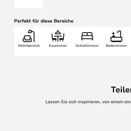
Wählen Sie zwischen dem Teelicht
Blockkerzen in den gleichen Größe
Perfekt für diese Bereiche
Kerzen kennen. Sie passen daher pe
den Kerzenhalter oder Ihren Adve
Wohnbereich
Esszimmer
Schlafzimmer
Badezimmer
Teil
Lassen Sie sich inspirieren, von einem e