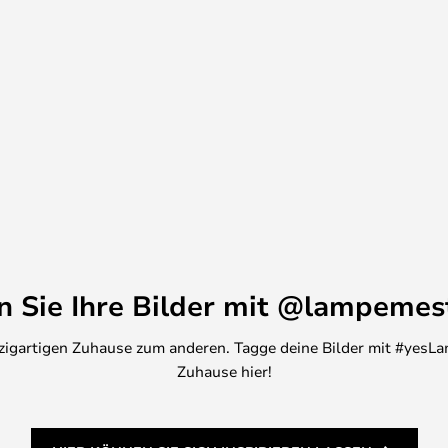
, den Tafelkerzen oder den
n, die wir bereits von echten
rfekt in Ihre Lieblingslaterne,
ntskranz.
en Sie Ihre Bilder mit @lampemes
inzigartigen Zuhause zum anderen. Tagge deine Bilder mit #yesLa
Zuhause hier!