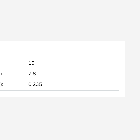
10
):
7,8
):
0,235