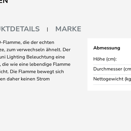
EN
KTDETAILS
MARKE
D-Flamme, die der echten
Abmessung
e, zum verwechseln ähnelt. Der
uni Lighting Beleuchtung eine
Höhe (cm):
 die wie eine lebendige Flamme
Durchmesser (cm
eicht. Die Flamme bewegt sich
sen daher keinen Strom
Nettogewicht (kg
rechtzuerhalten.
Beleuchtung, haben Sie die
e ist nicht erforderlich, um die
nnen die Lichter aus der Ferne
er Flamme in drei verschiedenen
nstellen, damit das Licht nach