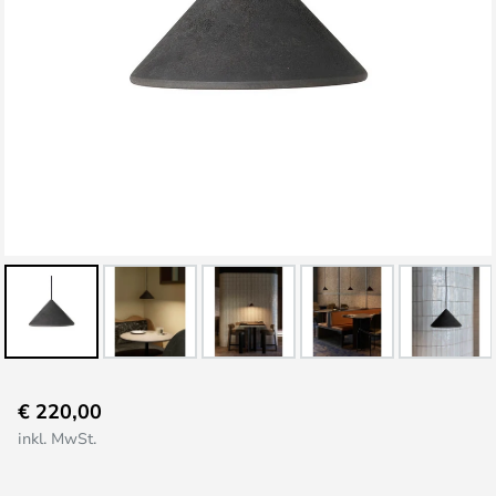
Zum
€ 220,00
Anfang
inkl. MwSt.
der
Bildgalerie