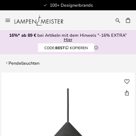
100+ Designerbrands
Zum
Inhalt
E
springen
16%* ab 89 €
bei Artikeln mit dem Hinweis "-16% EXTRA”
Hier
CODE:
BEST
KOPIEREN
Pendelleuchten
Zum
Ende
der
Bildgalerie
springen