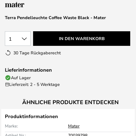
springen
Terra Pendelleuchte Coffee Waste Black - Mater
1
IN DEN WARENKORB
30 Tage Rückgaberecht
Lieferinformationen
Auf Lager
Lieferzeit: 2 - 5 Werktage
ÄHNLICHE PRODUKTE ENTDECKEN
Produktinformationen
Marke:
Mater
Artikel Nr.:
70039798