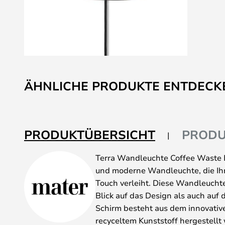
Zum
Anfang
ÄHNLICHE PRODUKTE ENTDECK
der
Bildgalerie
springen
PRODUKTÜBERSICHT
PRODU
Terra Wandleuchte Coffee Waste Bl
und moderne Wandleuchte, die Ihr
Touch verleiht. Diese Wandleucht
Blick auf das Design als auch auf
Schirm besteht aus dem innovativ
recyceltem Kunststoff hergestellt