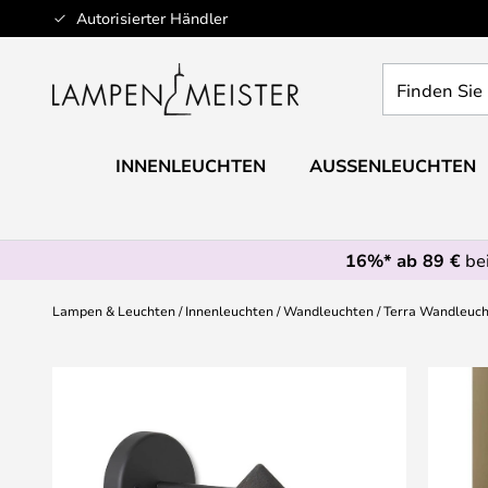
Zum
Autorisierter Händler
Inhalt
springen
Finden
Sie
Ihre
Leuchte...
INNENLEUCHTEN
AUSSENLEUCHTEN
16%* ab 89 €
bei
Lampen & Leuchten
Innenleuchten
Wandleuchten
Terra Wandleuch
Zum
Ende
der
Bildgalerie