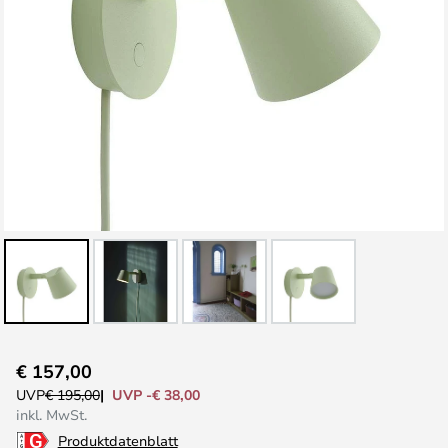
Zum
€ 157,00
Anfang
UVP -€ 38,00
UVP
€ 195,00
der
inkl. MwSt.
Bildgalerie
Produktdatenblatt