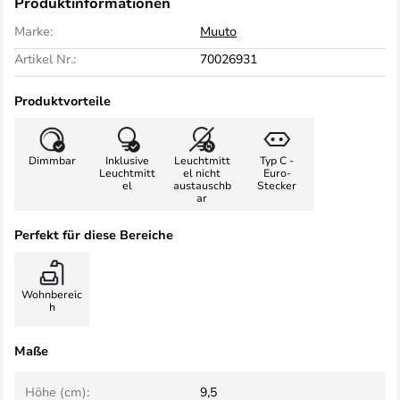
Produktinformationen
Marke:
Muuto
Artikel Nr.:
70026931
Produktvorteile
Dimmbar
Inklusive
Leuchtmitt
Typ C -
Leuchtmitt
el nicht
Euro-
el
austauschb
Stecker
ar
Perfekt für diese Bereiche
Wohnbereic
h
Maße
Höhe (cm):
9,5