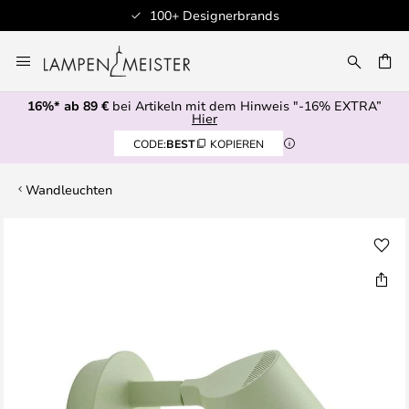
100+ Designerbrands
Zum
Inhalt
E
springen
16%* ab 89 €
bei Artikeln mit dem Hinweis "-16% EXTRA”
Hier
CODE:
BEST
KOPIEREN
Wandleuchten
Zum
Ende
der
Bildgalerie
springen