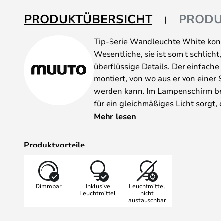
springen
PRODUKTÜBERSICHT
PRODU
Tip-Serie Wandleuchte White konze
Wesentliche, sie ist somit schlich
überflüssige Details. Der einfach
montiert, von wo aus er von einer
werden kann. Im Lampenschirm befi
für ein gleichmäßiges Licht sorgt, 
die Leuchte platzieren. Die Lampe
Mehr lesen
Dimmfunktion, sodass Sie die Hell
können.
Produktvorteile
Die gesamte Tip-Serie besteht aus
Tischleuchte und einer Wandleucht
praktisches Licht am Schreibtisch
Dimmbar
Inklusive
Leuchtmittel
gemütliche Beleuchtung am Bett o
Leuchtmittel
nicht
austauschbar
Sessel, die Tip Leuchte findet übe
Leuchte auch in verschiedenen mo