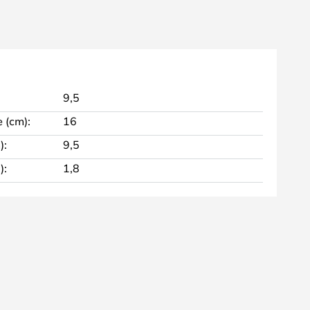
9,5
 (cm):
16
):
9,5
):
1,8