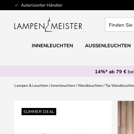
Zum
Autorisierter Händler
Inhalt
springen
Finden
Sie
Ihre
Leuchte...
INNENLEUCHTEN
AUSSENLEUCHTEN
14%* ab 79 €
bei
Lampen & Leuchten
Innenleuchten
Wandleuchten
Tip Wandleuchte
Zum
Ende
SUMMER DEAL
der
Bildgalerie