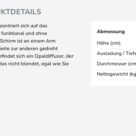
KTDETAILS
ntriert sich auf das
Abmessung
t, funktional und ohne
e Schirm ist an einem Arm
Höhe (cm):
 Seite zur anderen gedreht
Ausladung / Tiefe
ndet sich ein Opaldiffusor, der
das nicht blendet, egal wie Sie
Durchmesser (cm
 verfügt auch über eine
Nettogewicht (kg
igkeit nach Bedarf anpassen
 einer Stehleuchte, einer
e. Egal, ob Ihnen ein
 oder an der Werkbank fehlt, eine
der ein gutes Leselicht am
rall Verwendung., wo Sie die
dernen Farbtönen finden.