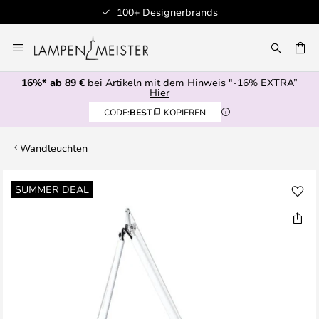
100+ Designerbrands
Zum
Inhalt
E
springen
16%* ab 89 €
bei Artikeln mit dem Hinweis "-16% EXTRA”
Hier
CODE:
BEST
KOPIEREN
Wandleuchten
Zum
SUMMER DEAL
Ende
der
Bildgalerie
springen