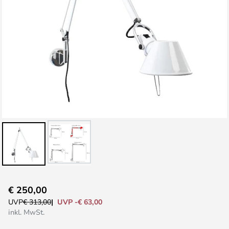
Zum
€ 250,00
Anfang
UVP -€ 63,00
UVP
€ 313,00
der
inkl. MwSt.
Bildgalerie