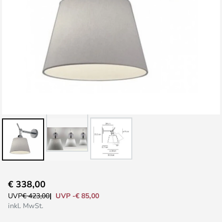
Zum
€ 338,00
Anfang
UVP -€ 85,00
UVP
€ 423,00
der
inkl. MwSt.
Bildgalerie