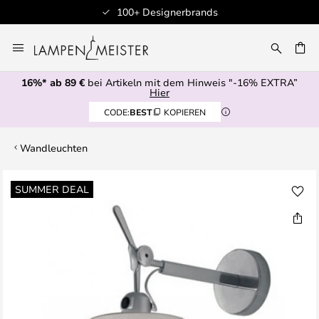
100+ Designerbrands
Zum
Inhalt
E
springen
16%* ab 89 €
bei Artikeln mit dem Hinweis "-16% EXTRA”
Hier
CODE:
BEST
KOPIEREN
Wandleuchten
Zum
SUMMER DEAL
Ende
der
Bildgalerie
springen