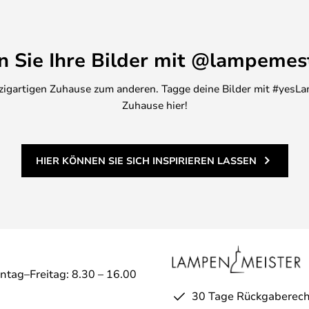
 an Leuchten, so dass Sie in der
ür diese exklusiven Leuchten
ein kann, alles zu Hause zu
en Sie Ihre Bilder mit @lampemes
inzigartigen Zuhause zum anderen. Tagge deine Bilder mit #yesLa
Zuhause hier!
HIER KÖNNEN SIE SICH INSPIRIEREN LASSEN
ntag–Freitag: 8.30 – 16.00
30 Tage Rückgaberech