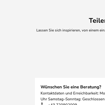
Artemide führt eine große Auswahl
Regel mit 2-3 Wochen Lieferzeit f
rechnen sollten, da es schwierig s
Teil
haben.
Lassen Sie sich inspirieren, von einem e
Wünschen Sie eine Beratung?
Kontaktdaten und Erreichbarkeit: Mo
Uhr Samstag–Sonntag: Geschlossen
+43 720902009