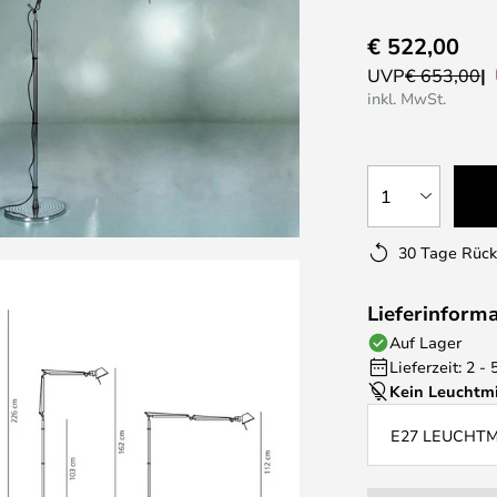
€ 522,00
UVP
€ 653,00
inkl. MwSt.
1
30 Tage Rüc
Lieferinform
Auf Lager
Lieferzeit: 2 -
Kein Leuchtmi
E27 LEUCHT