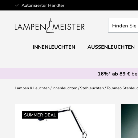
Zum
Autorisierter Händler
Inhalt
springen
Finden
Sie
Ihre
Leuchte...
INNENLEUCHTEN
AUSSENLEUCHTEN
16%* ab 89 €
bei
Lampen & Leuchten
Innenleuchten
Stehleuchten
Tolomeo Stehleuc
Zum
Ende
SUMMER DEAL
der
Bildgalerie