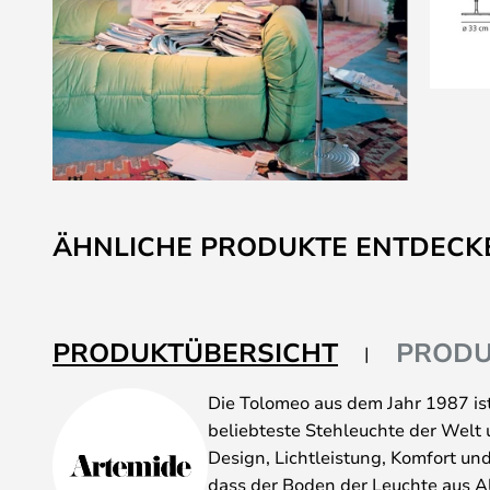
Zum
Anfang
ÄHNLICHE PRODUKTE ENTDECK
der
Bildgalerie
springen
PRODUKTÜBERSICHT
PRODU
Die Tolomeo aus dem Jahr 1987 ist
beliebteste Stehleuchte der Welt 
Design, Lichtleistung, Komfort und
dass der Boden der Leuchte aus A