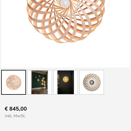
Zum
€ 845,00
Anfang
inkl. MwSt.
der
Bildgalerie