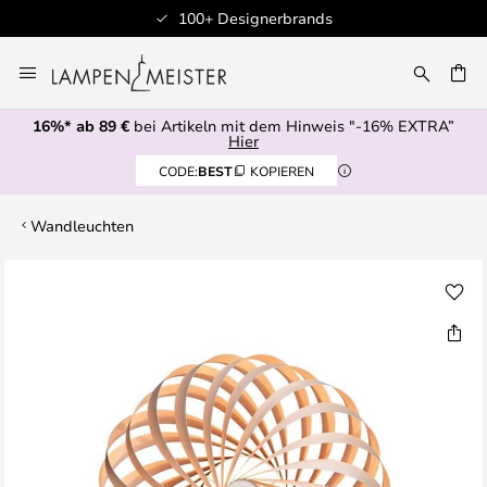
100+ Designerbrands
Zum
Inhalt
E
springen
16%* ab 89 €
bei Artikeln mit dem Hinweis "-16% EXTRA”
Hier
CODE:
BEST
KOPIEREN
Wandleuchten
Zum
Ende
der
Bildgalerie
springen