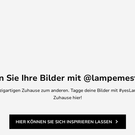
 Grad öffnen und um 355 Grad in
o dass sich das Licht an Ihre
beiden Modelle bieten zwischen
e zwischen einer etwas wärmeren
ählen können, um die perfekte
en das Licht auch dimmen, um
n. Die Leuchten von Venere
er, über dem Kleiderschrank und
en Sie Ihre Bilder mit @lampemes
inzigartigen Zuhause zum anderen. Tagge deine Bilder mit #yesLa
Zuhause hier!
HIER KÖNNEN SIE SICH INSPIRIEREN LASSEN