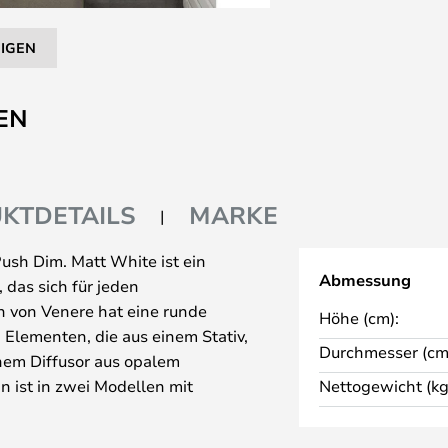
EIGEN
EN
KTDETAILS
MARKE
h Dim. Matt White ist ein
Abmessung
 das sich für jeden
gn von Venere hat eine runde
Höhe (cm):
Elementen, die aus einem Stativ,
Durchmesser (cm
nem Diffusor aus opalem
 ist in zwei Modellen mit
Nettogewicht (kg
ältlich, so dass Sie die beste
isse wählen können. Beide