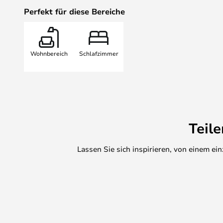
Modelle lassen sich um bis zu 96
Perfekt für diese Bereiche
verschiedene Richtungen drehen, s
Bedürfnisse anpassen lässt. Die 
2700 und 3000 Kelvin, so dass Si
Wohnbereich
Schlafzimmer
und einer etwas kühleren Farbe w
Atmosphäre zu schaffen. Sie könn
die perfekte Stimmung zu schaffe
eignen sich perfekt für Badezimm
in Fluren.
Teil
Lassen Sie sich inspirieren, von einem e