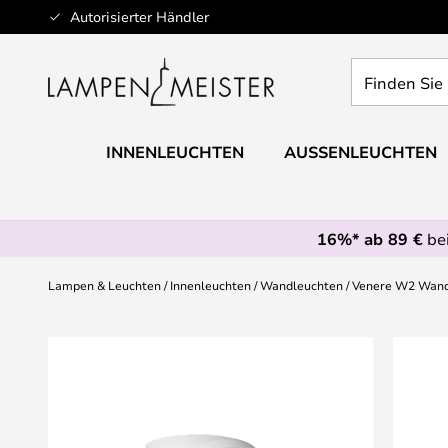
Zum
Autorisierter Händler
Inhalt
springen
Finden
Sie
Ihre
Leuchte...
INNENLEUCHTEN
AUSSENLEUCHTEN
16%* ab 89 €
bei
Lampen & Leuchten
Innenleuchten
Wandleuchten
Venere W2 Wandl
Zum
Ende
der
Bildgalerie