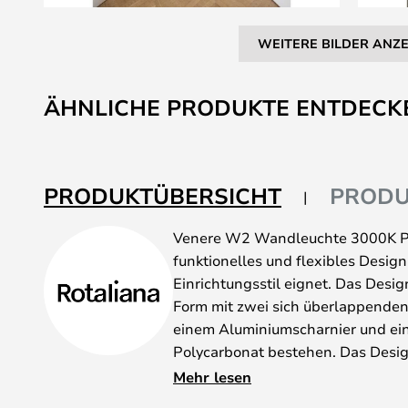
WEITERE BILDER ANZ
Zum
Anfang
ÄHNLICHE PRODUKTE ENTDECK
der
Bildgalerie
springen
PRODUKTÜBERSICHT
PRODU
Venere W2 Wandleuchte 3000K Pus
funktionelles und flexibles Design,
Einrichtungsstil eignet. Das Desi
Form mit zwei sich überlappenden 
einem Aluminiumscharnier und ei
Polycarbonat bestehen. Das Design
Durchmessern von 25 und 33 cm erh
Mehr lesen
Leuchte für sich und Ihre Bedürfn