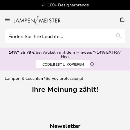
100+ Designerbrands
Zum
Inhalt
E
springen
Finden
SUCH
Sie
Ihre
14%* ab 79 €
bei Artikeln mit dem Hinweis "-14% EXTRA”
Leuchte...
Hier
CODE:
BEST
KOPIEREN
Lampen & Leuchten
Survey professional
Ihre Meinung zählt!
Newsletter