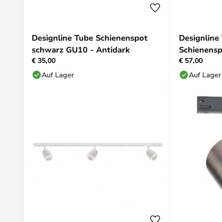
Designline Tube Schienenspot
Designline
schwarz GU10 - Antidark
Schienens
€ 35,00
€ 57,00
Antidark
Auf Lager
Auf Lager