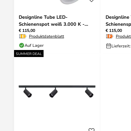
Designline Tube LED-
Designline
Schienenspot weiß 3.000 K -
Schienensp
€ 115,00
€ 115,00
Antidark
Antidark
Produktdatenblatt
Produkt
Auf Lager
Lieferzeit
SUMMER DEAL