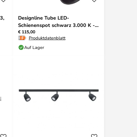
3,
Designline Tube LED-
Schienenspot schwarz 3.000 K -
€ 115,00
Antidark
Produktdatenblatt
Auf Lager