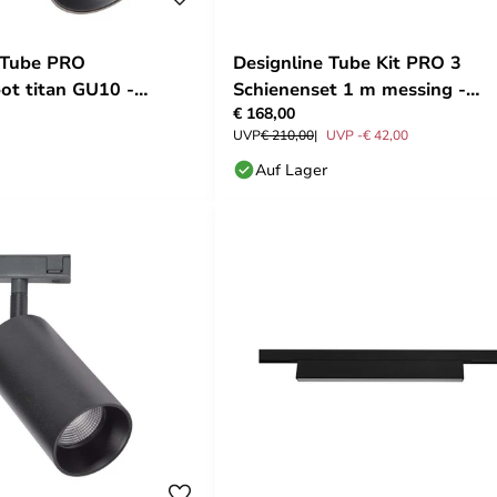
 Tube PRO
Designline Tube Kit PRO 3
ot titan GU10 -
Schienenset 1 m messing -
€ 168,00
Antidark
UVP
€ 210,00
UVP -€ 42,00
Auf Lager