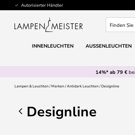
Zum
Autorisierter Händler
Inhalt
springen
Finden
Sie
Ihre
Leuchte...
INNENLEUCHTEN
AUSSENLEUCHTEN
14%* ab 79 €
bei
Lampen & Leuchten
Marken
Antidark Leuchten
Designline
Designline