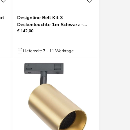
ot
Designline Bell Kit 3
Deckenleuchte 1m Schwarz -
€ 142,00
Antidark
Lieferzeit: 7 - 11 Werktage