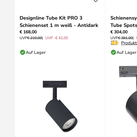
Designline Tube Kit PRO 3
Schienensy
Schienenset 1 m weiß - Antidark
Tube Spots
€ 168,00
€ 304,00
UVP
€ 210,00
UVP -€ 42,00
UVP
€ 381,00
Produkt
Auf Lager
Auf Lager