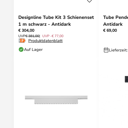
Designline Tube Kit 3 Schienenset
Tube Pende
1 m schwarz - Antidark
Antidark
€ 304,00
€ 69,00
UVP
€ 381,00
UVP -€ 77,00
Produktdatenblatt
Auf Lager
Lieferzeit