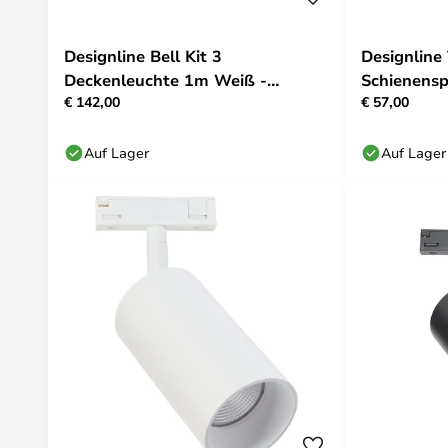
Designline Bell Kit 3
Designline
Deckenleuchte 1m Weiß -
Schienensp
€ 142,00
€ 57,00
Antidark
Antidark
Auf Lager
Auf Lager