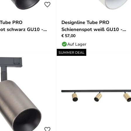
 Tube PRO
Designline Tube PRO
pot schwarz GU10 -
Schienenspot weiß GU10 -
€ 57,00
Antidark
Auf Lager
SUMMER DEAL