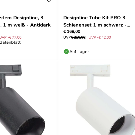
stem Designline, 3
Designline Tube Kit PRO 3
, 1 m weiß - Antidark
Schienenset 1 m schwarz -
€ 168,00
Antidark
UVP -€ 77,00
UVP
€ 210,00
UVP -€ 42,00
datenblatt
Auf Lager