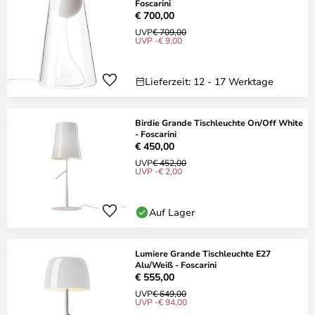
Foscarini
€ 700,00
UVP
€ 709,00
UVP -€ 9,00
Lieferzeit: 12 - 17 Werktage
Birdie Grande Tischleuchte On/Off White
- Foscarini
€ 450,00
UVP
€ 452,00
UVP -€ 2,00
Auf Lager
Lumiere Grande Tischleuchte E27
Alu/Weiß - Foscarini
€ 555,00
UVP
€ 649,00
UVP -€ 94,00