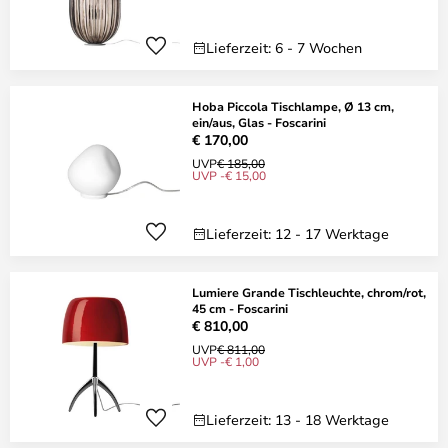
Lieferzeit: 6 - 7 Wochen
Hoba Piccola Tischlampe, Ø 13 cm,
ein/aus, Glas - Foscarini
€ 170,00
UVP
€ 185,00
UVP -€ 15,00
Lieferzeit: 12 - 17 Werktage
Lumiere Grande Tischleuchte, chrom/rot,
45 cm - Foscarini
€ 810,00
UVP
€ 811,00
UVP -€ 1,00
Lieferzeit: 13 - 18 Werktage