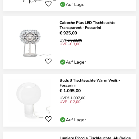
Auf Lager
Caboche Plus LED Tischleuchte
Transparent - Foscarini
€ 925,00
UVP
€ 928,00
UVP -€ 3,00
Auf Lager
Buds 3 Tischleuchte Warm Weiß -
Foscarini
€ 1.095,00
UVP
€ 1.097,00
UVP -€ 2,00
Auf Lager
Lumiere Piccola Tischleuchte, Alu/beige,