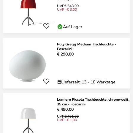
UVP
€ 548,00
UVP -€ 3,00
Auf Lager
Poly Gregg Medium Tischleuchte -
Foscarini
€ 290,00
Lieferzeit: 13 - 18 Werktage
Lumiere Piccola Tischleuchte, chrom/weiß,
35 cm - Foscarini
€ 490,00
UVP
€ 491,00
UVP -€ 1,00