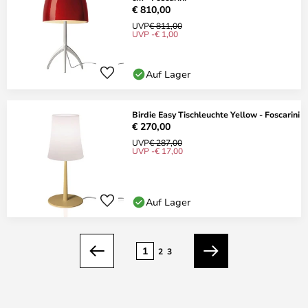
€ 810,00
UVP
€ 811,00
UVP -€ 1,00
Auf Lager
Birdie Easy Tischleuchte Yellow - Foscarini
€ 270,00
UVP
€ 287,00
UVP -€ 17,00
Auf Lager
Seite
1
2
3
Zurück
Weiter