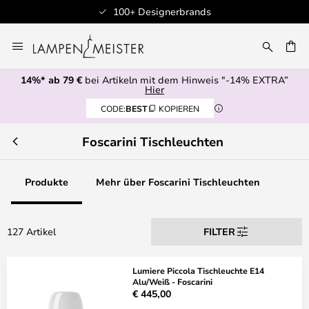
0+ Designerbrands
Professione
Zum
Inhalt
E
springen
14%* ab 79 €
bei Artikeln mit dem Hinweis "-14% EXTRA”
Hier
CODE:
BEST
KOPIEREN
Foscarini Tischleuchten
Produkte
Mehr über Foscarini Tischleuchten
127 Artikel
FILTER
Lumiere Piccola Tischleuchte E14
Alu/Weiß - Foscarini
€ 445,00