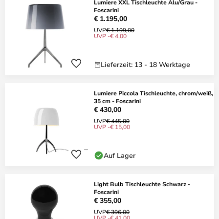
Lumiere XXL Tischleuchte Alu/Grau -
Foscarini
€ 1.195,00
UVP
€ 1.199,00
UVP -€ 4,00
Lieferzeit: 13 - 18 Werktage
Lumiere Piccola Tischleuchte, chrom/weiß,
35 cm - Foscarini
€ 430,00
UVP
€ 445,00
UVP -€ 15,00
Auf Lager
Light Bulb Tischleuchte Schwarz -
Foscarini
€ 355,00
UVP
€ 396,00
UVP -€ 41,00