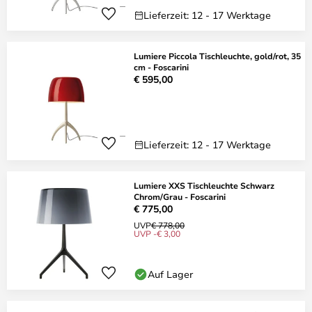
Lieferzeit: 12 - 17 Werktage
Lumiere Piccola Tischleuchte, gold/rot, 35
cm - Foscarini
€ 595,00
Lieferzeit: 12 - 17 Werktage
Lumiere XXS Tischleuchte Schwarz
Chrom/Grau - Foscarini
€ 775,00
UVP
€ 778,00
UVP -€ 3,00
Auf Lager