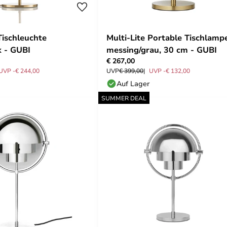
Tischleuchte
Multi-Lite Portable Tischlamp
k - GUBI
messing/grau, 30 cm - GUBI
€ 267,00
UVP -€ 244,00
UVP
€ 399,00
UVP -€ 132,00
Auf Lager
SUMMER DEAL