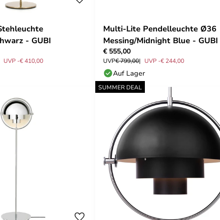
 Stehleuchte
Multi-Lite Pendelleuchte Ø36
hwarz - GUBI
Messing/Midnight Blue - GUBI
€ 555,00
UVP -€ 410,00
UVP
€ 799,00
UVP -€ 244,00
Auf Lager
SUMMER DEAL