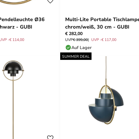
 Pendelleuchte Ø36
Multi-Lite Portable Tischlamp
hwarz - GUBI
chrom/weiß, 30 cm - GUBI
€ 282,00
UVP -€ 114,00
UVP
€ 399,00
UVP -€ 117,00
Auf Lager
SUMMER DEAL