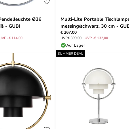
 Pendelleuchte Ø36
Multi-Lite Portable Tischlamp
ß - GUBI
messing/schwarz, 30 cm - GUB
€ 267,00
UVP -€ 114,00
UVP
€ 399,00
UVP -€ 132,00
Auf Lager
SUMMER DEAL