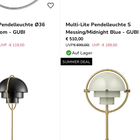
 Pendelleuchte Ø36
Multi-Lite Pendelleuchte S
om - GUBI
Messing/Midnight Blue - GUBI
€ 510,00
UVP -€ 119,00
UVP
€ 699,00
UVP -€ 189,00
Auf Lager
SUMMER DEAL