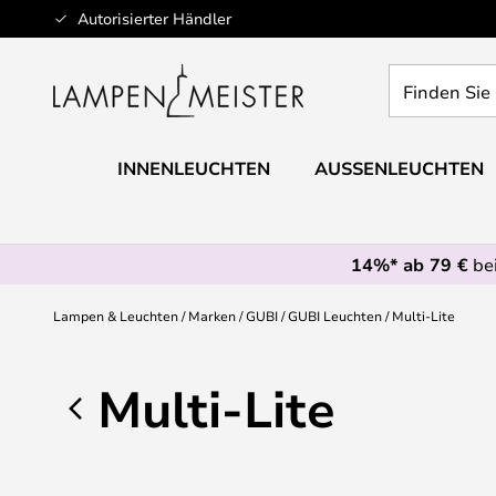
Zum
Autorisierter Händler
Inhalt
springen
Finden
Sie
Ihre
Leuchte...
INNENLEUCHTEN
AUSSENLEUCHTEN
14%* ab 79 €
bei
Lampen & Leuchten
Marken
GUBI
GUBI Leuchten
Multi-Lite
Multi-Lite