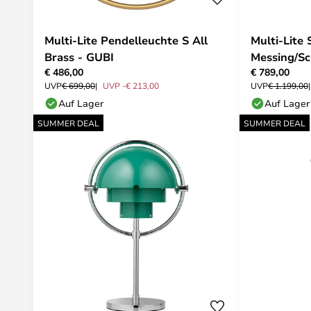
Multi-Lite Pendelleuchte S All
Multi-Lite
Brass - GUBI
Messing/Sc
€ 486,00
€ 789,00
UVP
€ 699,00
UVP -€ 213,00
UVP
€ 1.199,00
Auf Lager
Auf Lager
SUMMER DEAL
SUMMER DEAL