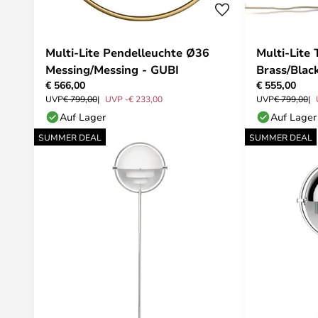
Multi-Lite Pendelleuchte Ø36
Multi-Lite 
Messing/Messing - GUBI
Brass/Blac
€ 566,00
€ 555,00
UVP
€ 799,00
UVP -€ 233,00
UVP
€ 799,00
Auf Lager
Auf Lager
SUMMER DEAL
SUMMER DEAL