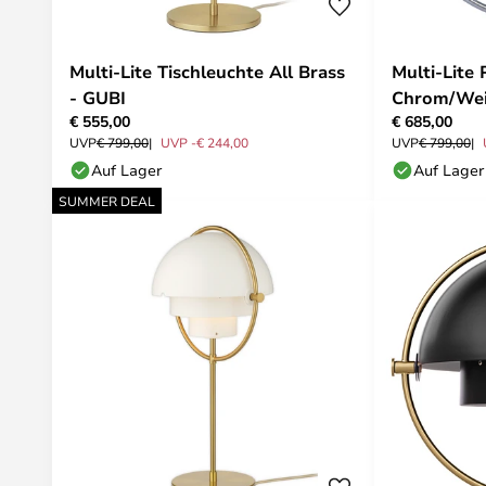
Multi-Lite Tischleuchte All Brass
Multi-Lite
- GUBI
Chrom/Wei
€ 555,00
€ 685,00
UVP
€ 799,00
UVP -€ 244,00
UVP
€ 799,00
Auf Lager
Auf Lager
SUMMER DEAL