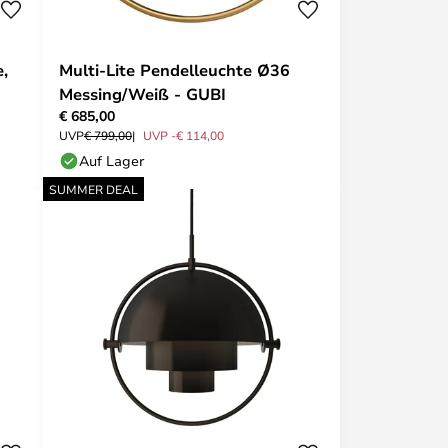
e,
Multi-Lite Pendelleuchte Ø36
Messing/Weiß - GUBI
€ 685,00
UVP
€ 799,00
UVP -€ 114,00
Auf Lager
SUMMER DEAL