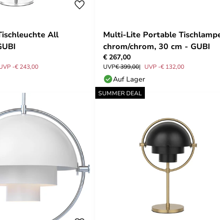
Tischleuchte All
Multi-Lite Portable Tischlamp
GUBI
chrom/chrom, 30 cm - GUBI
€ 267,00
UVP -€ 243,00
UVP
€ 399,00
UVP -€ 132,00
Auf Lager
SUMMER DEAL