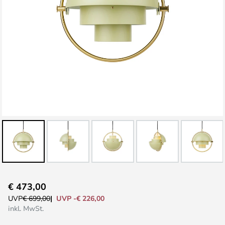
Zum
€ 473,00
Anfang
UVP -€ 226,00
UVP
€ 699,00
der
inkl. MwSt.
Bildgalerie