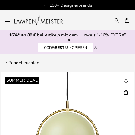
100+ Designerbrands
Zum
Inhalt
E
springen
16%* ab 89 €
bei Artikeln mit dem Hinweis "-16% EXTRA”
Hier
CODE:
BEST
KOPIEREN
Pendelleuchten
Zum
SUMMER DEAL
Ende
der
Bildgalerie
springen