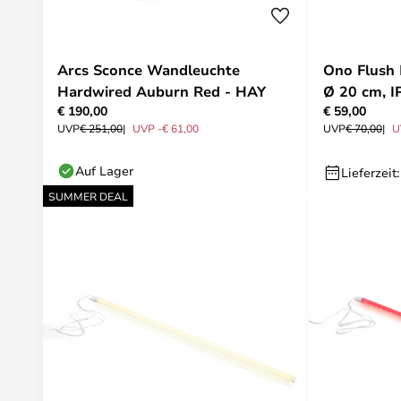
Arcs Sconce Wandleuchte
Ono Flush
Hardwired Auburn Red - HAY
Ø 20 cm, I
€ 190,00
€ 59,00
UVP
€ 251,00
UVP -€ 61,00
UVP
€ 70,00
U
Auf Lager
Lieferzeit
SUMMER DEAL