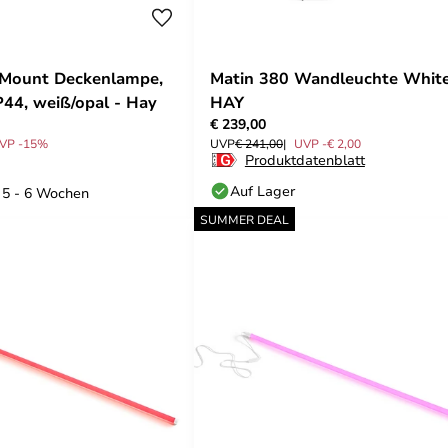
 Mount Deckenlampe,
Matin 380 Wandleuchte White
P44, weiß/opal - Hay
HAY
€ 239,00
VP -15%
UVP
€ 241,00
UVP -€ 2,00
Produktdatenblatt
Auf Lager
: 5 - 6 Wochen
SUMMER DEAL