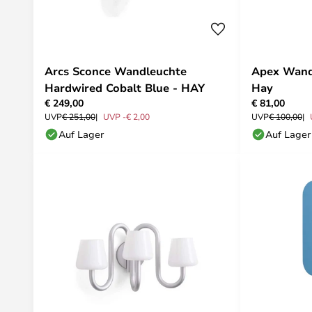
Arcs Sconce Wandleuchte
Apex Wandl
Hardwired Cobalt Blue - HAY
Hay
€ 249,00
€ 81,00
UVP
€ 251,00
UVP -€ 2,00
UVP
€ 100,00
Auf Lager
Auf Lager