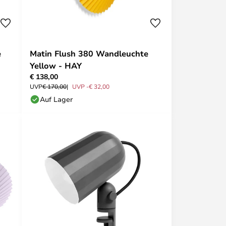
e
Matin Flush 380 Wandleuchte
Yellow - HAY
€ 138,00
UVP
€ 170,00
UVP -€ 32,00
Auf Lager