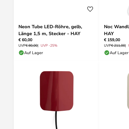
Neon Tube LED-Röhre, gelb,
Noc Wandl
Länge 1,5 m, Stecker - HAY
HAY
€ 60,00
€ 159,00
UVP
€ 80,00
UVP -25%
UVP
€ 211,00
Auf Lager
Auf Lager