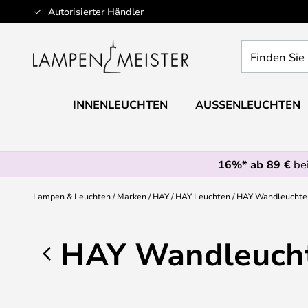
Zum
Autorisierter Händler
Inhalt
springen
Finden
Sie
Ihre
Leuchte...
INNENLEUCHTEN
AUSSENLEUCHTEN
16%* ab 89 €
bei
Lampen & Leuchten
Marken
HAY
HAY Leuchten
HAY Wandleuchte
HAY Wandleuch