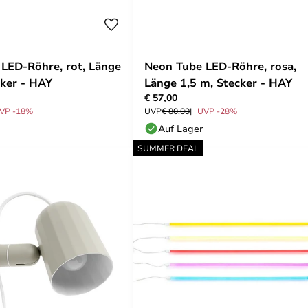
LED-Röhre, rot, Länge
Neon Tube LED-Röhre, rosa,
cker - HAY
Länge 1,5 m, Stecker - HAY
€ 57,00
VP -18%
UVP
€ 80,00
UVP -28%
Auf Lager
SUMMER DEAL