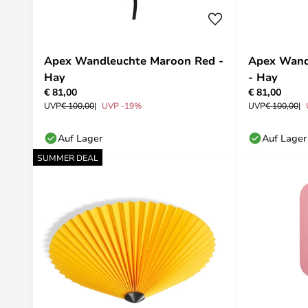
Apex Wandleuchte Maroon Red -
Apex Wand
Hay
- Hay
€ 81,00
€ 81,00
UVP
€ 100,00
UVP -19%
UVP
€ 100,00
Auf Lager
Auf Lager
SUMMER DEAL