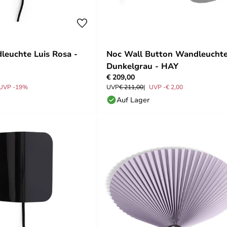
euchte Luis Rosa -
Noc Wall Button Wandleucht
Dunkelgrau - HAY
€ 209,00
UVP -19%
UVP
€ 211,00
UVP -€ 2,00
Auf Lager