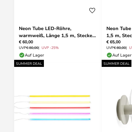
Neon Tube LED-Röhre,
Neon Tube 
warmweiß, Länge 1,5 m, Stecker
1,5 m, Ste
€ 60,00
€ 65,00
- HAY
UVP
€ 80,00
UVP -25%
UVP
€ 80,00
U
Auf Lager
Auf Lager
SUMMER DEAL
SUMMER DEAL