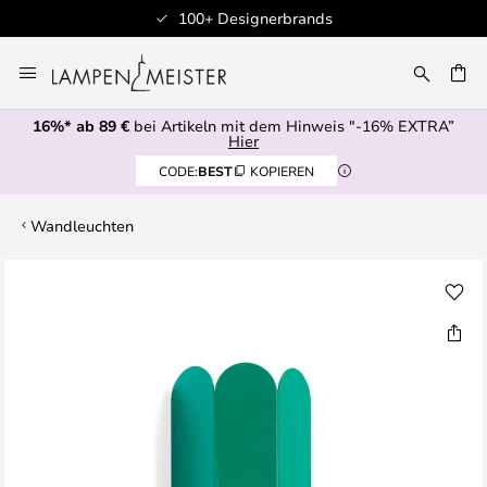
100+ Designerbrands
Zum
Inhalt
E
springen
16%* ab 89 €
bei Artikeln mit dem Hinweis "-16% EXTRA”
Hier
CODE:
BEST
KOPIEREN
Wandleuchten
Zum
Ende
der
Bildgalerie
springen