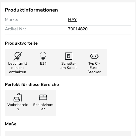
Produktinformationen
Marke:
HAY
Artikel Nr.:
70014820
Produktvorteile
Leuchtmitt
E14
Schalter
Typ C -
el nicht
am Kabel
Euro-
enthalten
Stecker
Perfekt für diese Bereiche
Wohnbereic
Schlafzimm
h
er
Maße