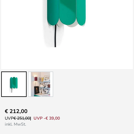
Zum
€ 212,00
Anfang
UVP -€ 39,00
UVP
€ 251,00
der
inkl. MwSt.
Bildgalerie