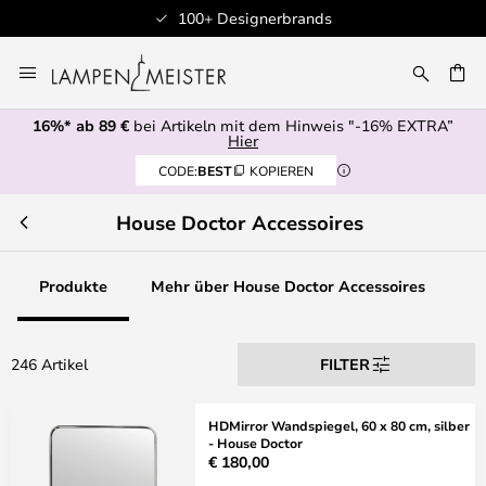
Professioneller Kundenservice
Zum
Inhalt
E
springen
16%* ab 89 €
bei Artikeln mit dem Hinweis "-16% EXTRA”
Hier
CODE:
BEST
KOPIEREN
House Doctor Accessoires
Produkte
Mehr über House Doctor Accessoires
246 Artikel
FILTER
HDMirror Wandspiegel, 60 x 80 cm, silber
- House Doctor
€ 180,00