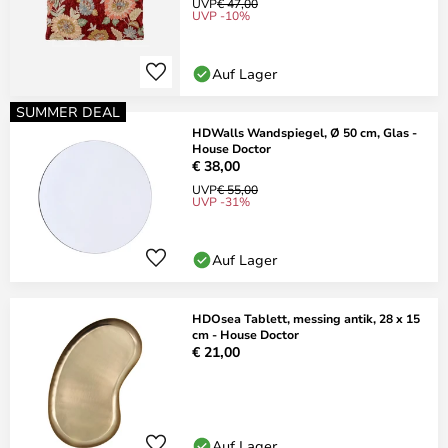
UVP
€ 47,00
UVP -10%
Auf Lager
SUMMER DEAL
HDWalls Wandspiegel, Ø 50 cm, Glas -
House Doctor
€ 38,00
UVP
€ 55,00
UVP -31%
Auf Lager
HDOsea Tablett, messing antik, 28 x 15
cm - House Doctor
€ 21,00
Auf Lager