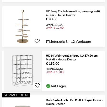
HDSeny Tischdekoration, messing antik,
40 cm - House Doctor
€ 98,00
UVP
€ 110,00
UVP -€ 12,00
Lieferzeit: 8 - 12 Werktage
HD24 Weinregal, silber, 41x67x20 cm,
Metall - House Doctor
€ 162,00
UVP
€ 180,00
UVP -€ 18,00
Auf Lager
SUMMER DEAL
Rota Sofa-Tisch H50 Ø50 Antique Brass -
House Doctor