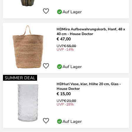
Auf Lager
HDMira Aufbewahrungskorb, Hanf, 48 x
40 cm - House Doctor
€ 47,00
UVP
€ 55,00
UVP -14%
Auf Lager
SUMMER DEAL
HDHuri Vase, klar, Höhe 20 cm, Glas -
House Doctor
€ 15,00
UVP
€ 21,00
UVP -28%
Auf Lager