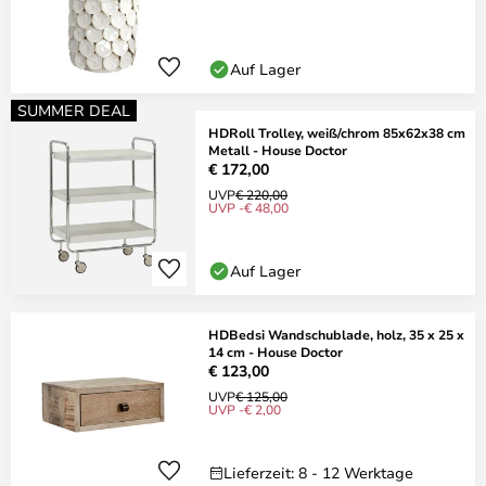
Auf Lager
SUMMER DEAL
HDRoll Trolley, weiß/chrom 85x62x38 cm
Metall - House Doctor
€ 172,00
UVP
€ 220,00
UVP -€ 48,00
Auf Lager
HDBedsi Wandschublade, holz, 35 x 25 x
14 cm - House Doctor
€ 123,00
UVP
€ 125,00
UVP -€ 2,00
Lieferzeit: 8 - 12 Werktage