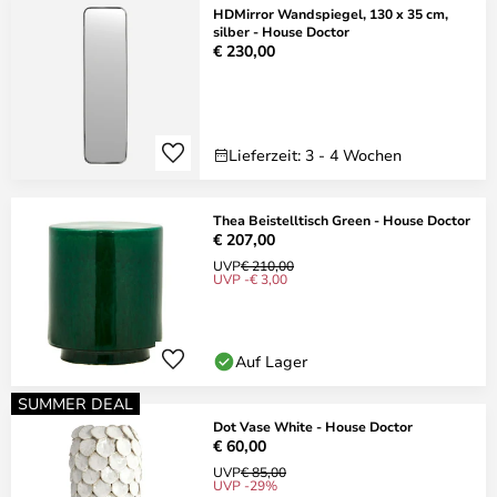
HDMirror Wandspiegel, 130 x 35 cm,
silber - House Doctor
€ 230,00
Lieferzeit: 3 - 4 Wochen
Thea Beistelltisch Green - House Doctor
€ 207,00
UVP
€ 210,00
UVP -€ 3,00
Auf Lager
SUMMER DEAL
Dot Vase White - House Doctor
€ 60,00
UVP
€ 85,00
UVP -29%