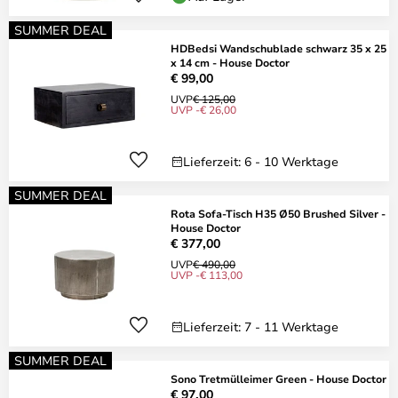
SUMMER DEAL
HDBedsi Wandschublade schwarz 35 x 25
x 14 cm - House Doctor
€ 99,00
UVP
€ 125,00
UVP -€ 26,00
Lieferzeit: 6 - 10 Werktage
SUMMER DEAL
Rota Sofa-Tisch H35 Ø50 Brushed Silver -
House Doctor
€ 377,00
UVP
€ 490,00
UVP -€ 113,00
Lieferzeit: 7 - 11 Werktage
SUMMER DEAL
Sono Tretmülleimer Green - House Doctor
€ 97,00