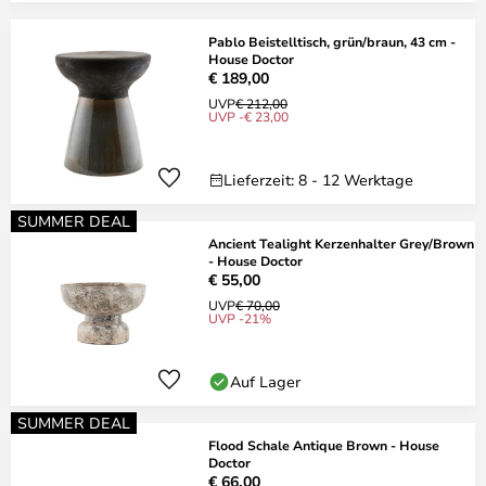
Pablo Beistelltisch, grün/braun, 43 cm -
House Doctor
€ 189,00
UVP
€ 212,00
UVP -€ 23,00
Lieferzeit: 8 - 12 Werktage
SUMMER DEAL
Ancient Tealight Kerzenhalter Grey/Brown
- House Doctor
€ 55,00
UVP
€ 70,00
UVP -21%
Auf Lager
SUMMER DEAL
Flood Schale Antique Brown - House
Doctor
€ 66,00