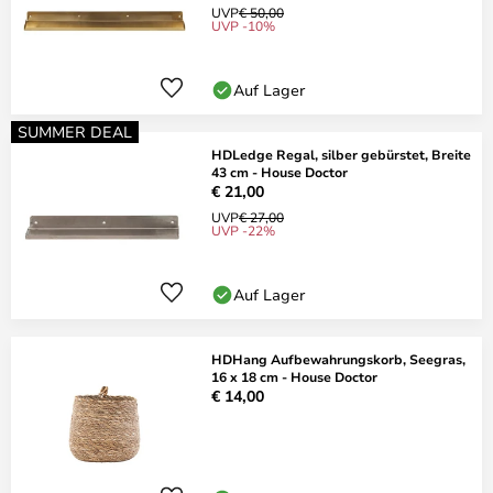
UVP
€ 50,00
UVP -10%
Auf Lager
SUMMER DEAL
HDLedge Regal, silber gebürstet, Breite
43 cm - House Doctor
€ 21,00
UVP
€ 27,00
UVP -22%
Auf Lager
HDHang Aufbewahrungskorb, Seegras,
16 x 18 cm - House Doctor
€ 14,00