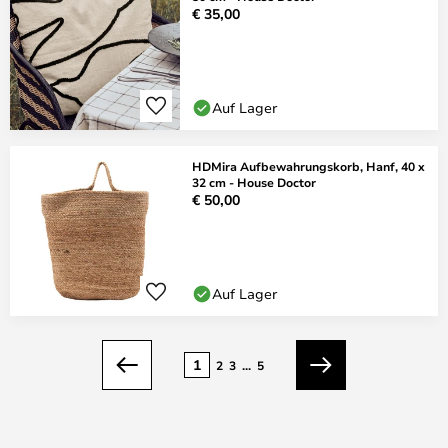
€ 35,00
Auf Lager
HDMira Aufbewahrungskorb, Hanf, 40 x
32 cm - House Doctor
€ 50,00
Auf Lager
Seite
1
2
3
...
5
Zurück
Weiter