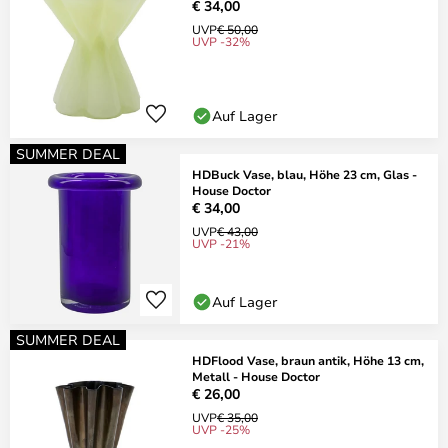
€ 34,00
UVP
€ 50,00
UVP -32%
Auf Lager
SUMMER DEAL
HDBuck Vase, blau, Höhe 23 cm, Glas -
House Doctor
€ 34,00
UVP
€ 43,00
UVP -21%
Auf Lager
SUMMER DEAL
HDFlood Vase, braun antik, Höhe 13 cm,
Metall - House Doctor
€ 26,00
UVP
€ 35,00
UVP -25%