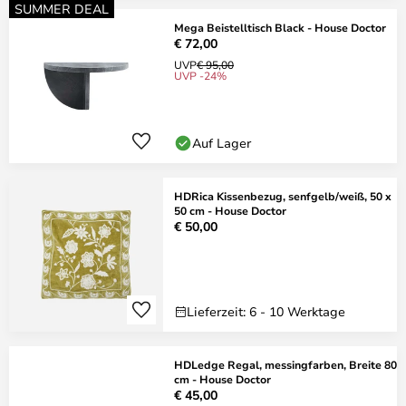
SUMMER DEAL
Mega Beistelltisch Black - House Doctor
€ 72,00
UVP
€ 95,00
UVP -24%
Auf Lager
HDRica Kissenbezug, senfgelb/weiß, 50 x
50 cm - House Doctor
€ 50,00
Lieferzeit: 6 - 10 Werktage
HDLedge Regal, messingfarben, Breite 80
cm - House Doctor
€ 45,00