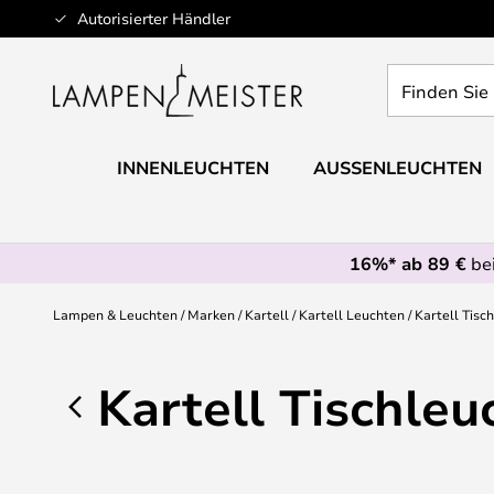
Zum
Autorisierter Händler
Inhalt
springen
Finden
Sie
Ihre
Leuchte...
INNENLEUCHTEN
AUSSENLEUCHTEN
16%* ab 89 €
bei
Lampen & Leuchten
Marken
Kartell
Kartell Leuchten
Kartell Tisc
Kartell Tischleu