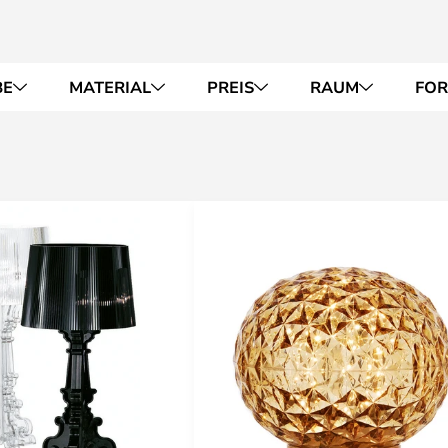
BE
MATERIAL
PREIS
RAUM
FO