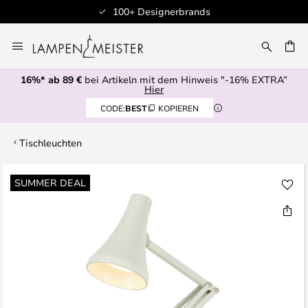
100+ Designerbrands
Zum
Inhalt
E
springen
16%* ab 89 €
bei Artikeln mit dem Hinweis "-16% EXTRA”
Hier
CODE:
BEST
KOPIEREN
Tischleuchten
Zum
SUMMER DEAL
Ende
der
Bildgalerie
springen