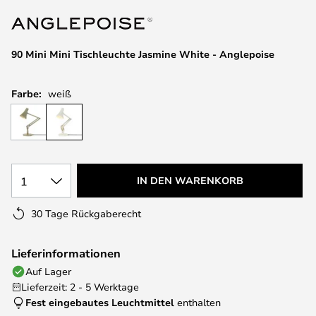
springen
90 Mini Mini Tischleuchte Jasmine White - Anglepoise
Farbe:
weiß
1
IN DEN WARENKORB
30 Tage Rückgaberecht
Lieferinformationen
Auf Lager
Lieferzeit: 2 - 5 Werktage
Fest eingebautes Leuchtmittel
enthalten