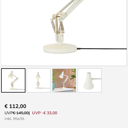
Zum
€ 112,00
Anfang
UVP -€ 33,00
UVP
€ 145,00
der
inkl. MwSt.
Bildgalerie