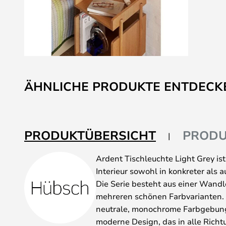
Zum
Anfang
ÄHNLICHE PRODUKTE ENTDECK
der
Bildgalerie
springen
PRODUKTÜBERSICHT
PRODU
Ardent Tischleuchte Light Grey ist
Interieur sowohl in konkreter als au
Die Serie besteht aus einer Wandl
mehreren schönen Farbvarianten. 
neutrale, monochrome Farbgebung,
moderne Design, das in alle Richt