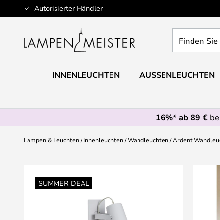
Zum
Autorisierter Händler
Inhalt
springen
Finden
Sie
Ihre
Leuchte...
INNENLEUCHTEN
AUSSENLEUCHTEN
16%* ab 89 €
bei
Lampen & Leuchten
Innenleuchten
Wandleuchten
Ardent Wandleuc
Zum
Ende
SUMMER DEAL
der
Bildgalerie