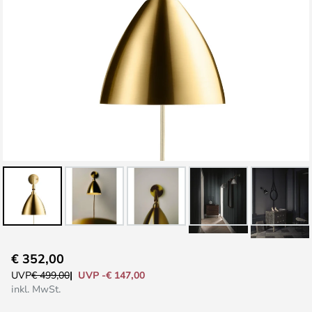
Zum
€ 352,00
Anfang
UVP -€ 147,00
UVP
€ 499,00
der
inkl. MwSt.
Bildgalerie