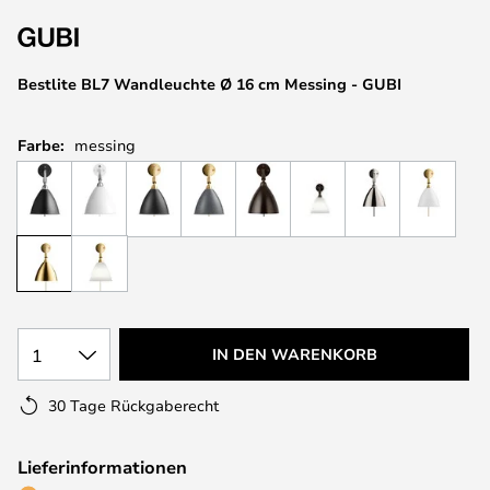
springen
Bestlite BL7 Wandleuchte Ø 16 cm Messing - GUBI
Farbe:
messing
1
IN DEN WARENKORB
30 Tage Rückgaberecht
Lieferinformationen