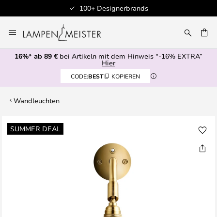
100+ Designerbrands
Zum
Inhalt
E
springen
16%* ab 89 €
bei Artikeln mit dem Hinweis "-16% EXTRA”
Hier
CODE:
BEST
KOPIEREN
Wandleuchten
Zum
SUMMER DEAL
Ende
der
Bildgalerie
springen