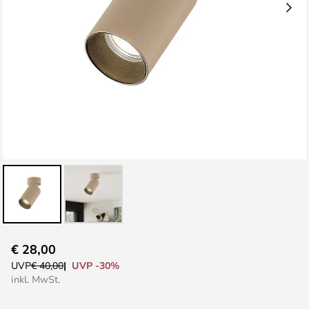
Zum
€ 28,00
Anfang
UVP -30%
UVP
€ 40,00
der
inkl. MwSt.
Bildgalerie
springen