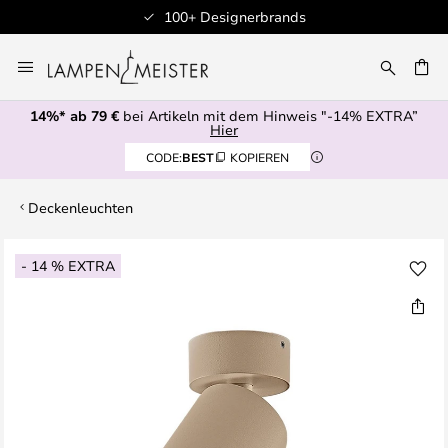
100+ Designerbrands
Zum
Inhalt
E
springen
14%* ab 79 €
bei Artikeln mit dem Hinweis "-14% EXTRA”
Hier
CODE:
BEST
KOPIEREN
Deckenleuchten
Zum
- 14 % EXTRA
Ende
der
Bildgalerie
springen