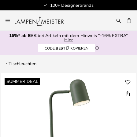
100+ Designerbrands
Zum
Inhalt
E
springen
16%* ab 89 €
bei Artikeln mit dem Hinweis "-16% EXTRA”
Hier
CODE:
BEST
KOPIEREN
Tischleuchten
Zum
SUMMER DEAL
Ende
der
Bildgalerie
springen