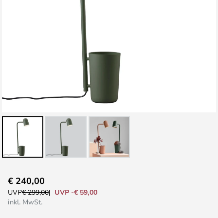
Zum
€ 240,00
Anfang
UVP -€ 59,00
UVP
€ 299,00
der
inkl. MwSt.
Bildgalerie