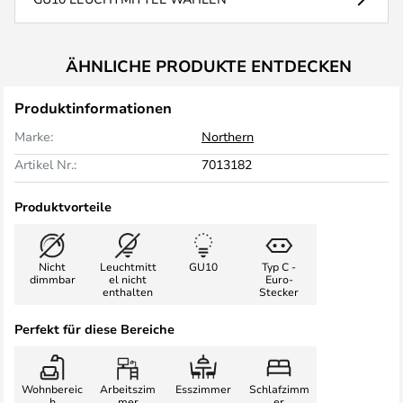
ÄHNLICHE PRODUKTE ENTDECKEN
Produktinformationen
Marke:
Northern
Artikel Nr.:
7013182
Produktvorteile
Nicht
Leuchtmitt
GU10
Typ C -
dimmbar
el nicht
Euro-
enthalten
Stecker
Perfekt für diese Bereiche
Wohnbereic
Arbeitszim
Esszimmer
Schlafzimm
h
mer
er