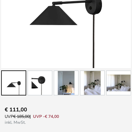
Zum
€ 111,00
Anfang
UVP -€ 74,00
UVP
€ 185,00
der
inkl. MwSt.
Bildgalerie