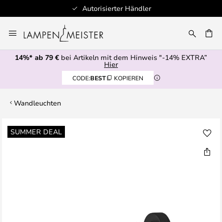
Autorisierter Händler
Zum
Inhalt
E
springen
14%* ab 79 €
bei Artikeln mit dem Hinweis "-14% EXTRA”
Hier
CODE:
BEST
KOPIEREN
Wandleuchten
Zum
SUMMER DEAL
Ende
der
Bildgalerie
springen