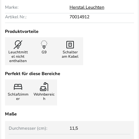
Marke:
Herstal Leuchten
Artikel Nr.:
70014912
Produktvorteile
Leuchtmitt
G9
Schalter
el nicht
am Kabel
enthalten
Perfekt für diese Bereiche
Schlafzimm
Wohnbereic
er
h
Maße
Durchmesser (cm):
11,5