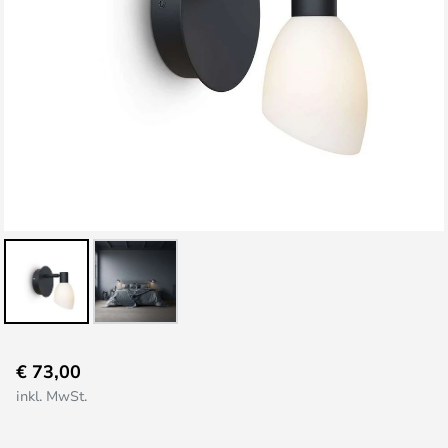
Zum
€ 73,00
Anfang
inkl. MwSt.
der
Bildgalerie