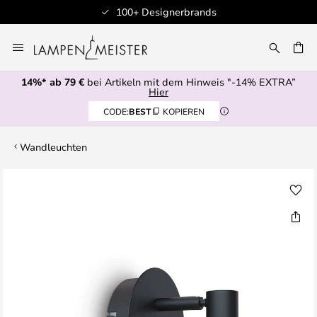
100+ Designerbrands
Zum
Inhalt
E
springen
14%* ab 79 €
bei Artikeln mit dem Hinweis "-14% EXTRA”
Hier
CODE:
BEST
KOPIEREN
Wandleuchten
Zum
Ende
der
Bildgalerie
springen